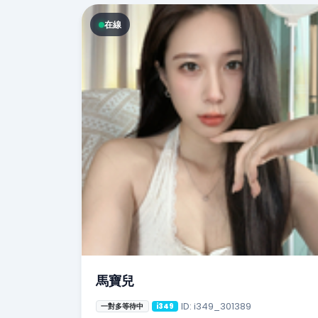
在線
馬寶兒
ID: i349_301389
一對多等待中
i349