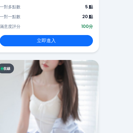
一對多點數
5 點
一對一點數
20 點
滿意度評分
100分
立即進入
在線