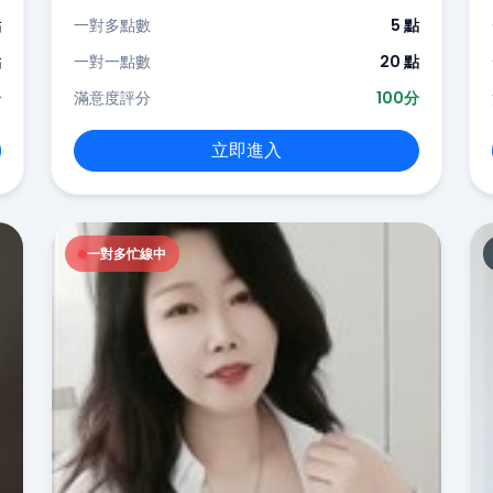
點
一對多點數
5 點
點
一對一點數
20 點
分
滿意度評分
100分
立即進入
一對多忙線中