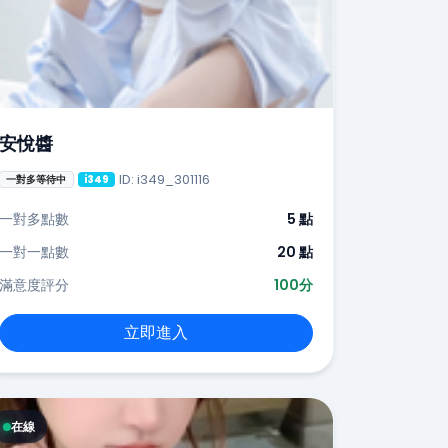
安悅醬
ID: i349_301116
一對多等待中
i349
一對多點數
5 點
一對一點數
20 點
滿意度評分
100分
立即進入
在線