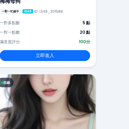
梅梅母狗
ID: i349_301588
一對一忙線中
i349
一對多點數
5 點
一對一點數
20 點
滿意度評分
100分
立即進入
在線