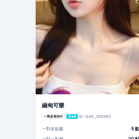
緬甸可樂
ID: i349_300992
一對多等待中
i349
一對多點數
5 