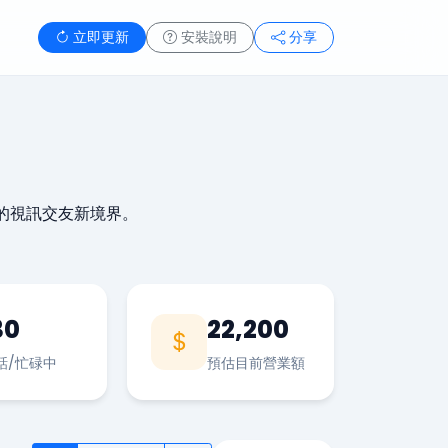
立即更新
安裝說明
分享
的視訊交友新境界。
30
22,200
話/忙碌中
預估目前營業額