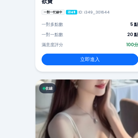
欲寶
ID: i349_301644
一對一忙線中
i349
一對多點數
5 
一對一點數
20 
滿意度評分
100
立即進入
在線