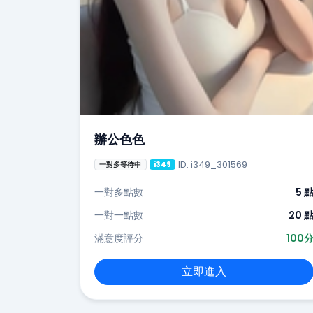
辦公色色
ID: i349_301569
一對多等待中
i349
一對多點數
5 
一對一點數
20 
滿意度評分
100
立即進入