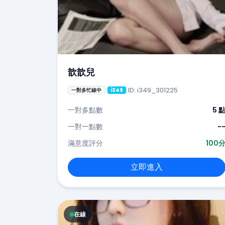
歆歆兒
ID: i349_301225
一對多忙線中
i349
一對多點數
5 
一對一點數
-
滿意度評分
100
立即進入
在線