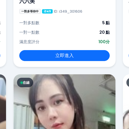
六六美
ID: i349_301606
一對多等待中
i349
點
一對多點數
5 點
點
一對一點數
20 點
分
滿意度評分
100分
立即進入
在線