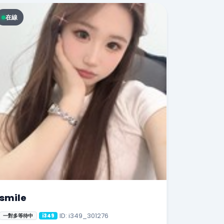
在線
smile
ID: i349_301276
一對多等待中
i349