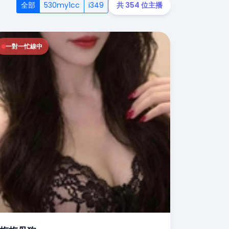
全部
530my1cc
i349
共 354 位主播
一對一忙線中