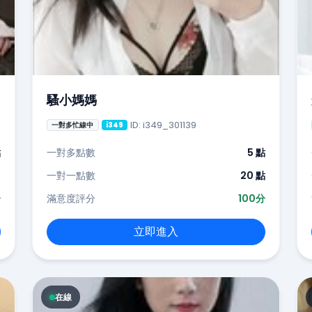
騷小媽媽
ID: i349_301139
一對多忙線中
i349
點
一對多點數
5 點
-
一對一點數
20 點
分
滿意度評分
100分
立即進入
在線