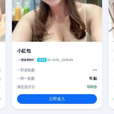
小紅包
ID: i349_301549
一對多等待中
i349
點
一對多點數
--
點
一對一點數
15 點
分
滿意度評分
100分
立即進入