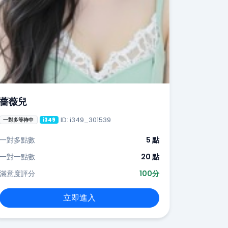
薔薇兒
ID: i349_301539
一對多等待中
i349
一對多點數
5 點
一對一點數
20 點
滿意度評分
100分
立即進入