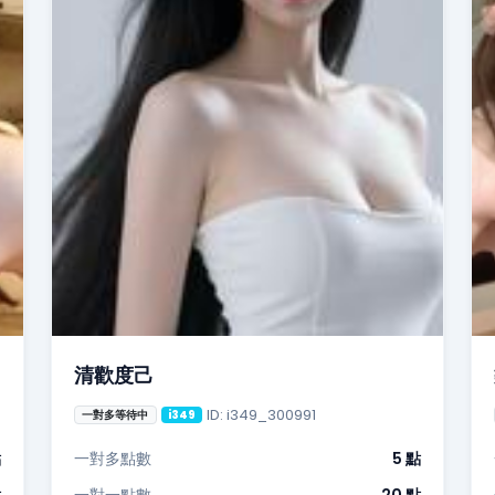
清歡度己
ID: i349_300991
一對多等待中
i349
點
一對多點數
5 點