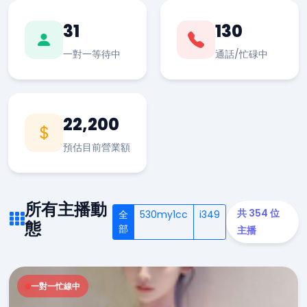
31
130
一對一等待中
通話/忙碌中
22,200
預估目前營業額
所有主播動
共 354 位
全
530my1cc
i349
態
部
主播
一對一忙線中