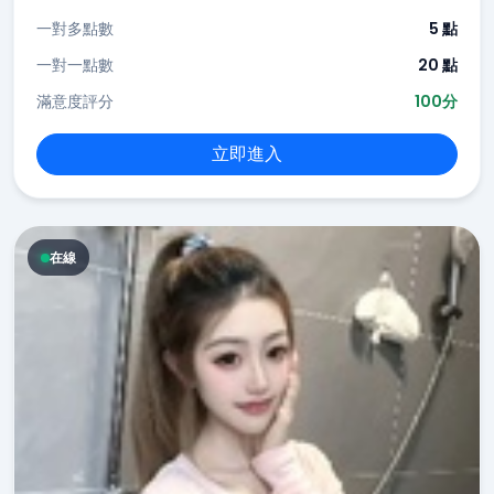
一對多點數
5 點
一對一點數
20 點
滿意度評分
100分
立即進入
在線