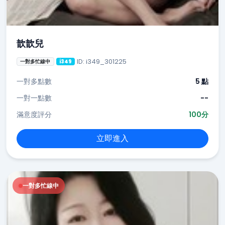
歆歆兒
ID: i349_301225
一對多忙線中
i349
一對多點數
5 點
一對一點數
--
滿意度評分
100分
立即進入
一對多忙線中