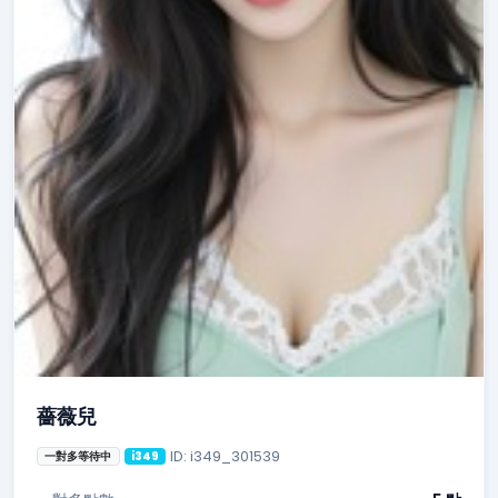
薔薇兒
ID: i349_301539
一對多等待中
i349