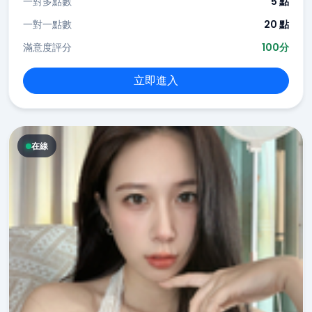
一對多點數
5 點
一對一點數
20 點
滿意度評分
100分
立即進入
在線