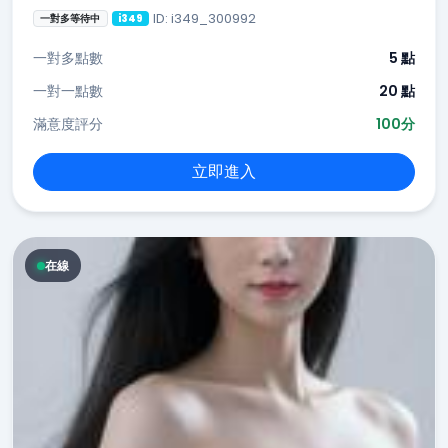
ID: i349_300992
一對多等待中
i349
一對多點數
5 點
一對一點數
20 點
滿意度評分
100分
立即進入
在線