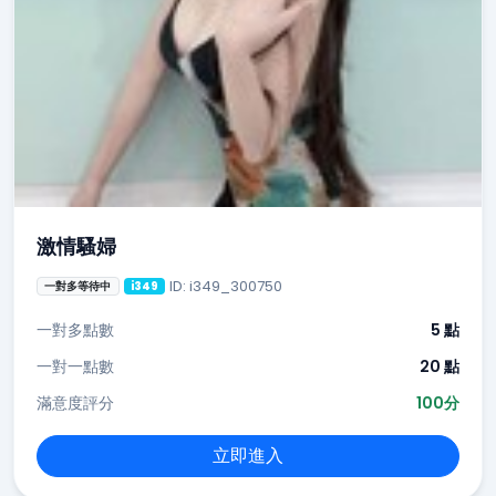
激情騷婦
ID: i349_300750
一對多等待中
i349
一對多點數
5 點
一對一點數
20 點
滿意度評分
100分
立即進入