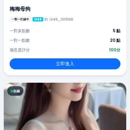
梅梅母狗
ID: i349_301588
一對一忙線中
i349
一對多點數
5 點
一對一點數
20 點
滿意度評分
100分
立即進入
在線