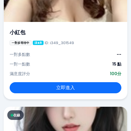
小紅包
ID: i349_301549
一對多等待中
i349
一對多點數
--
一對一點數
15 點
滿意度評分
100分
立即進入
在線