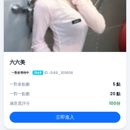
六六美
ID: i349_301606
一對多等待中
i349
一對多點數
5 點
一對一點數
20 點
滿意度評分
100分
立即進入