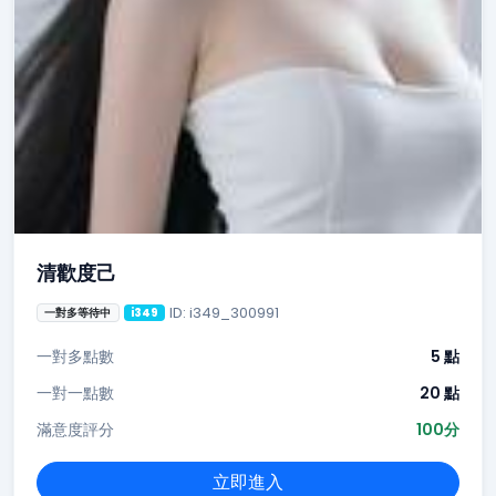
清歡度己
ID: i349_300991
一對多等待中
i349
一對多點數
5 點
一對一點數
20 點
滿意度評分
100分
立即進入