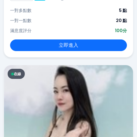
一對多點數
5 點
一對一點數
20 點
滿意度評分
100分
立即進入
在線