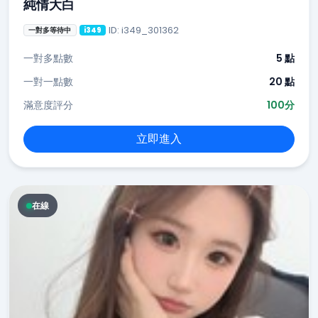
純情大白
ID: i349_301362
一對多等待中
i349
一對多點數
5 點
一對一點數
20 點
滿意度評分
100分
立即進入
在線