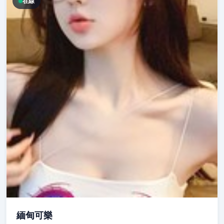
在線
緬甸可樂