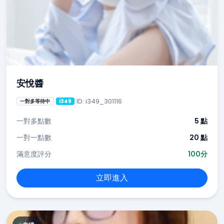
安悅醬
ID: i349_301116
一對多等待中
i349
一對多點數
5 點
一對一點數
20 點
滿意度評分
100分
立即進入