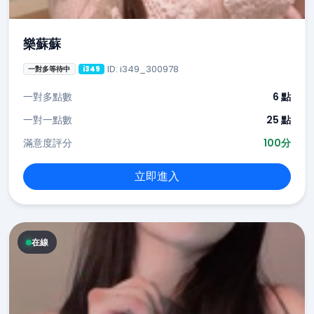
樂蘇蘇
ID: i349_300978
一對多等待中
i349
一對多點數
6 點
一對一點數
25 點
滿意度評分
100分
立即進入
在線