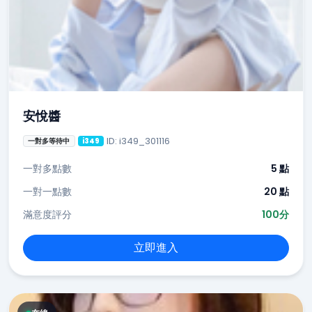
安悅醬
ID: i349_301116
一對多等待中
i349
一對多點數
5 點
一對一點數
20 點
滿意度評分
100分
立即進入