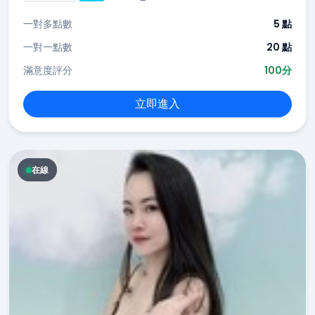
一對多點數
5 點
一對一點數
20 點
滿意度評分
100分
立即進入
在線