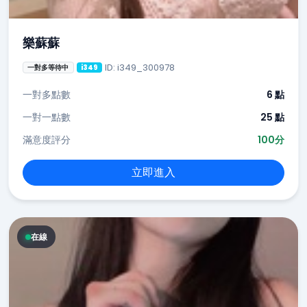
樂蘇蘇
ID: i349_300978
一對多等待中
i349
一對多點數
6 點
一對一點數
25 點
滿意度評分
100分
立即進入
在線