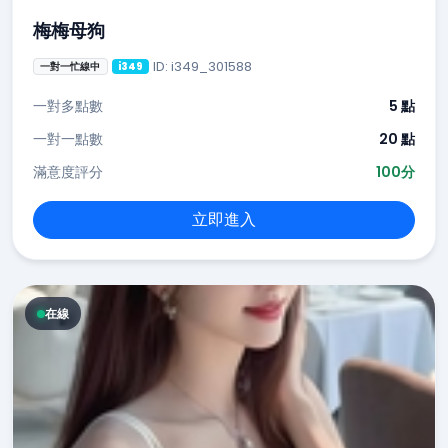
梅梅母狗
ID: i349_301588
一對一忙線中
i349
一對多點數
5 點
一對一點數
20 點
滿意度評分
100分
立即進入
在線