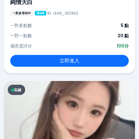
純情大白
ID: i349_301362
一對多等待中
i349
一對多點數
5 點
一對一點數
20 點
滿意度評分
100分
立即進入
在線