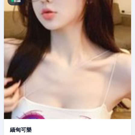
在線
緬甸可樂