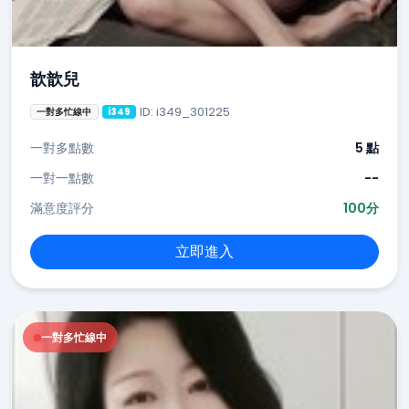
歆歆兒
ID: i349_301225
一對多忙線中
i349
一對多點數
5 點
一對一點數
--
滿意度評分
100分
立即進入
一對多忙線中