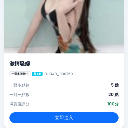
激情騷婦
ID: i349_300750
一對多等待中
i349
一對多點數
5 點
一對一點數
20 點
滿意度評分
100分
立即進入