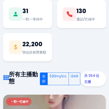
31
130
一對一等待中
通話/忙碌中
22,200
預估目前營業額
所有主播動
共 354 位
全
530my1cc
i349
態
部
主播
一對一忙線中