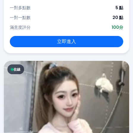
一對多點數
5 點
一對一點數
20 點
滿意度評分
100分
立即進入
在線