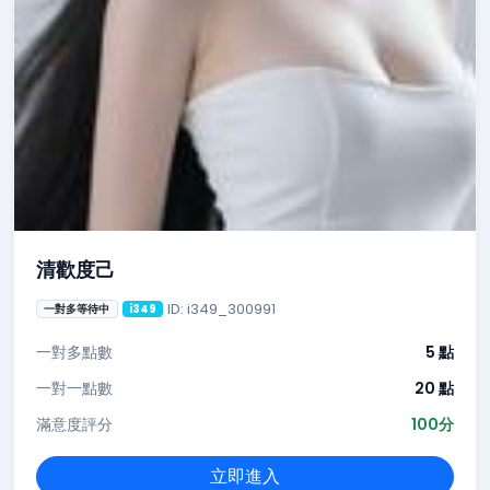
清歡度己
ID: i349_300991
一對多等待中
i349
一對多點數
5 點
一對一點數
20 點
滿意度評分
100分
立即進入