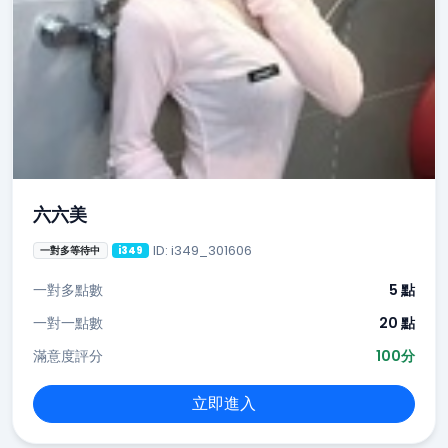
六六美
ID: i349_301606
一對多等待中
i349
一對多點數
5 點
一對一點數
20 點
滿意度評分
100分
立即進入