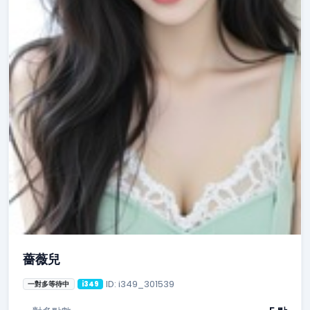
薔薇兒
ID: i349_301539
一對多等待中
i349