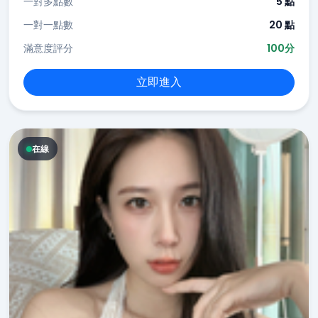
一對多點數
5 點
一對一點數
20 點
滿意度評分
100分
立即進入
在線