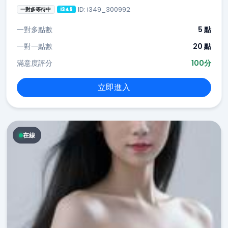
ID: i349_300992
一對多等待中
i349
一對多點數
5 點
一對一點數
20 點
滿意度評分
100分
立即進入
在線