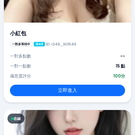
小紅包
ID: i349_301549
一對多等待中
i349
一對多點數
--
一對一點數
15 點
滿意度評分
100分
立即進入
在線