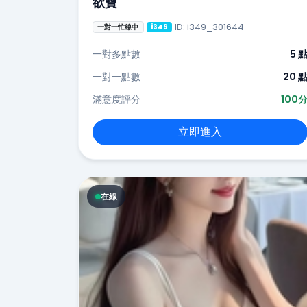
欲寶
ID: i349_301644
一對一忙線中
i349
一對多點數
5 
一對一點數
20 
滿意度評分
100
立即進入
在線