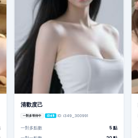
清歡度己
ID: i349_300991
一對多等待中
i349
點
一對多點數
5 點