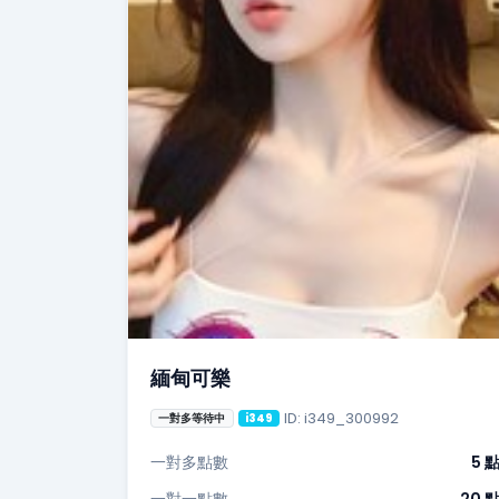
緬甸可樂
ID: i349_300992
一對多等待中
i349
一對多點數
5 