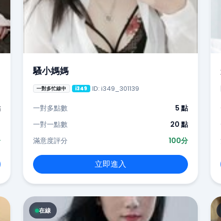
騷小媽媽
ID: i349_301139
一對多忙線中
i349
點
一對多點數
5 點
-
一對一點數
20 點
分
滿意度評分
100分
立即進入
在線