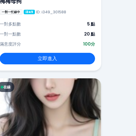
梅梅母狗
ID: i349_301588
一對一忙線中
i349
一對多點數
5 點
一對一點數
20 點
滿意度評分
100分
立即進入
在線