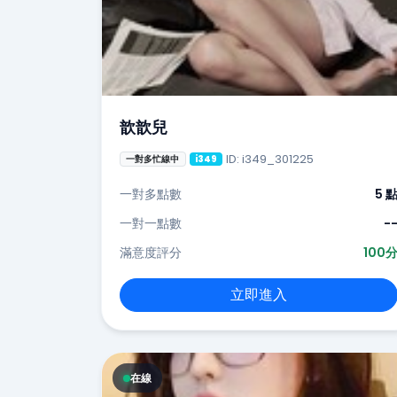
歆歆兒
ID: i349_301225
一對多忙線中
i349
一對多點數
5 
一對一點數
-
滿意度評分
100
立即進入
在線