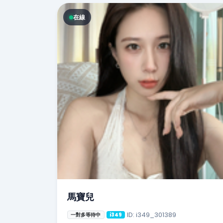
在線
馬寶兒
ID: i349_301389
一對多等待中
i349