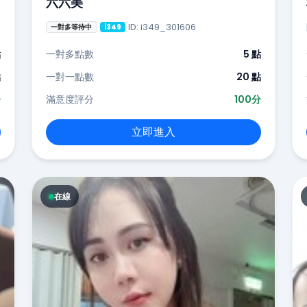
六六美
ID: i349_301606
一對多等待中
i349
點
一對多點數
5 點
點
一對一點數
20 點
分
滿意度評分
100分
立即進入
在線