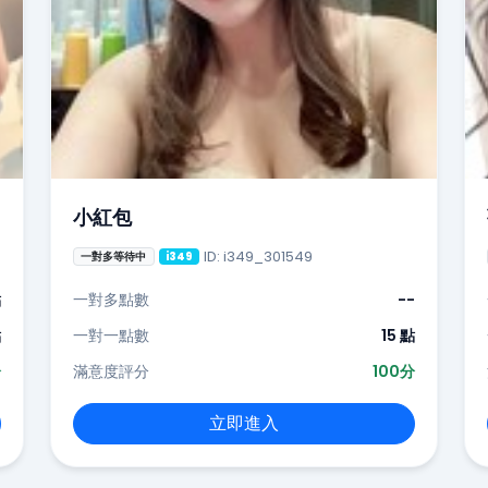
小紅包
ID: i349_301549
一對多等待中
i349
點
一對多點數
--
點
一對一點數
15 點
分
滿意度評分
100分
立即進入