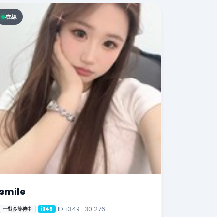
在線
smile
ID: i349_301276
一對多等待中
i349