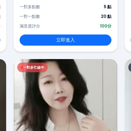
點
一對多點數
5 點
點
一對一點數
20 點
分
滿意度評分
100分
立即進入
一對多忙線中