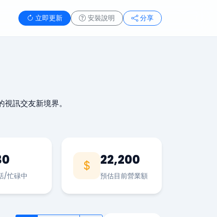
立即更新
安裝說明
分享
的視訊交友新境界。
30
22,200
話/忙碌中
預估目前營業額