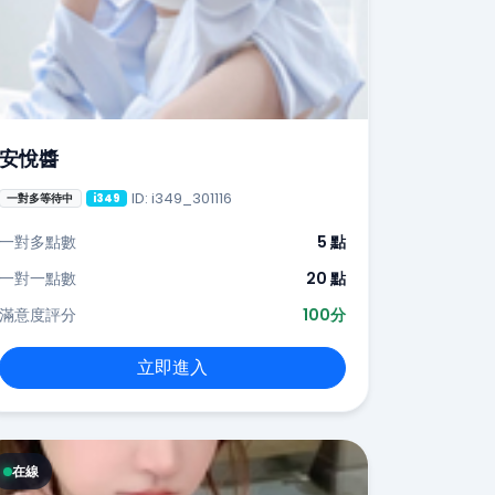
安悅醬
ID: i349_301116
一對多等待中
i349
一對多點數
5 點
一對一點數
20 點
滿意度評分
100分
立即進入
在線