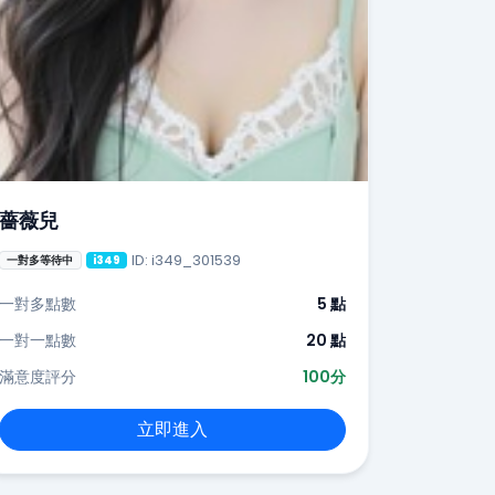
薔薇兒
ID: i349_301539
一對多等待中
i349
一對多點數
5 點
一對一點數
20 點
滿意度評分
100分
立即進入