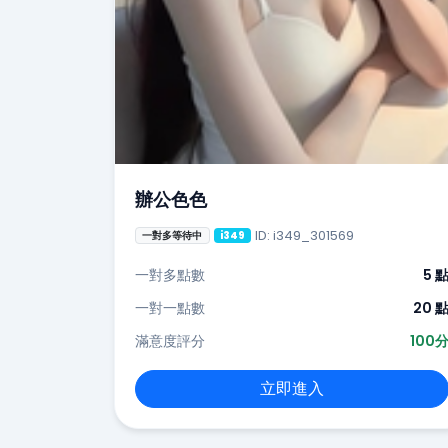
辦公色色
ID: i349_301569
一對多等待中
i349
一對多點數
5 
一對一點數
20 
滿意度評分
100
立即進入