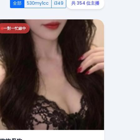
全部
530my1cc
i349
共 354 位主播
一對一忙線中