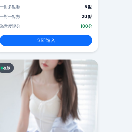
一對多點數
5 點
一對一點數
20 點
滿意度評分
100分
立即進入
在線