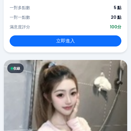
一對多點數
5 點
一對一點數
20 點
滿意度評分
100分
立即進入
在線