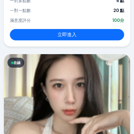
一對多點數
5 點
一對一點數
20 點
滿意度評分
100分
立即進入
在線