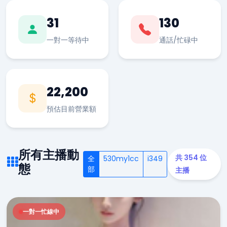
31
130
一對一等待中
通話/忙碌中
22,200
預估目前營業額
所有主播動
共 354 位
全
530my1cc
i349
態
部
主播
一對一忙線中