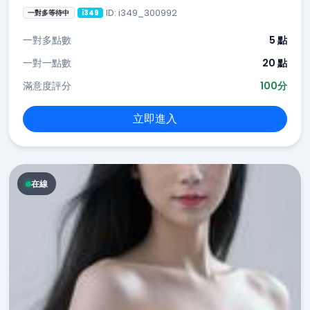
ID: i349_300992
一對多等待中
i349
一對多點數
5 點
一對一點數
20 點
滿意度評分
100分
立即進入
在線