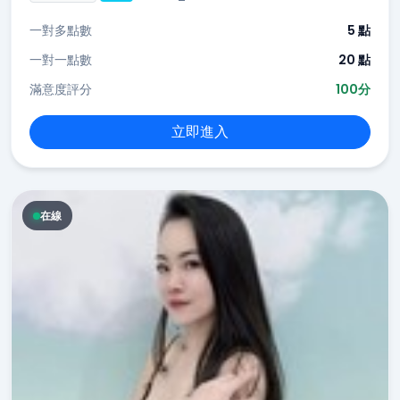
一對多點數
5 點
一對一點數
20 點
滿意度評分
100分
立即進入
在線