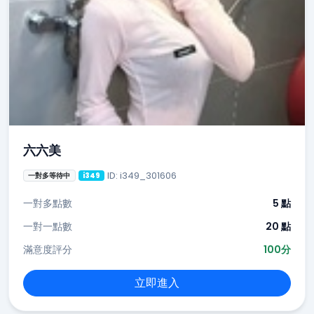
六六美
ID: i349_301606
一對多等待中
i349
一對多點數
5 點
一對一點數
20 點
滿意度評分
100分
立即進入