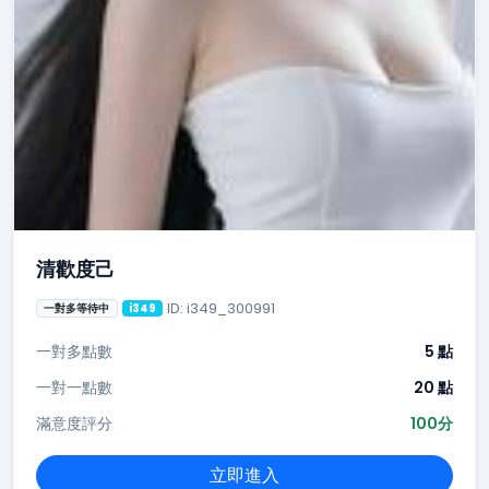
清歡度己
ID: i349_300991
一對多等待中
i349
一對多點數
5 點
一對一點數
20 點
滿意度評分
100分
立即進入