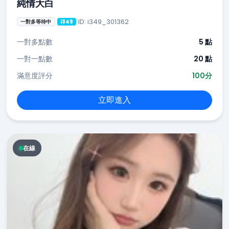
純情大白
ID: i349_301362
一對多等待中
i349
一對多點數
5 點
一對一點數
20 點
滿意度評分
100分
立即進入
在線