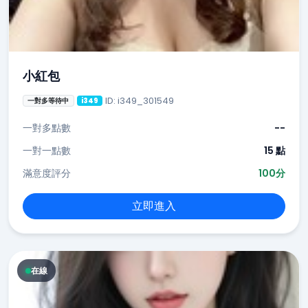
小紅包
ID: i349_301549
一對多等待中
i349
一對多點數
--
一對一點數
15 點
滿意度評分
100分
立即進入
在線