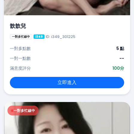
歆歆兒
ID: i349_301225
一對多忙線中
i349
一對多點數
5 點
一對一點數
--
滿意度評分
100分
立即進入
一對多忙線中