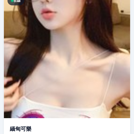
在線
緬甸可樂