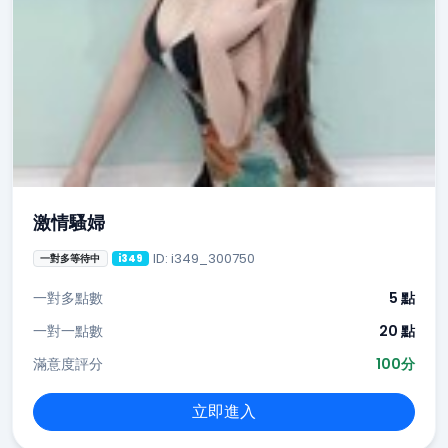
激情騷婦
ID: i349_300750
一對多等待中
i349
一對多點數
5 點
一對一點數
20 點
滿意度評分
100分
立即進入