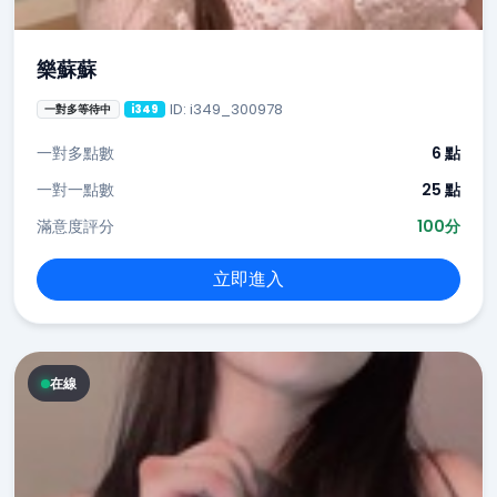
樂蘇蘇
ID: i349_300978
一對多等待中
i349
一對多點數
6 點
一對一點數
25 點
滿意度評分
100分
立即進入
在線