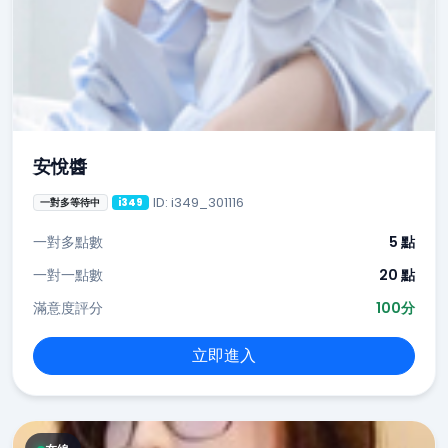
安悅醬
ID: i349_301116
一對多等待中
i349
一對多點數
5 點
一對一點數
20 點
滿意度評分
100分
立即進入