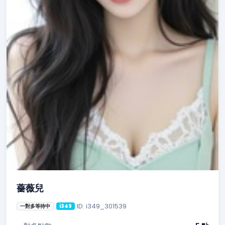
薔薇兒
ID: i349_301539
一對多等待中
i349