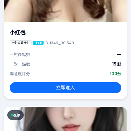
小紅包
ID: i349_301549
一對多等待中
i349
一對多點數
--
一對一點數
15 點
滿意度評分
100分
立即進入
在線