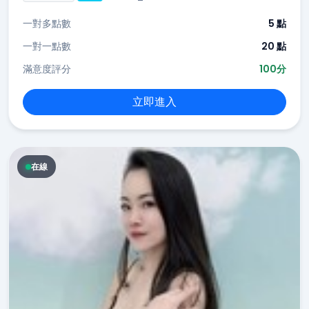
一對多點數
5 點
一對一點數
20 點
滿意度評分
100分
立即進入
在線