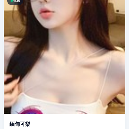
在線
緬甸可樂