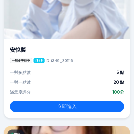
安悅醬
ID: i349_301116
一對多等待中
i349
一對多點數
5 點
一對一點數
20 點
滿意度評分
100分
立即進入