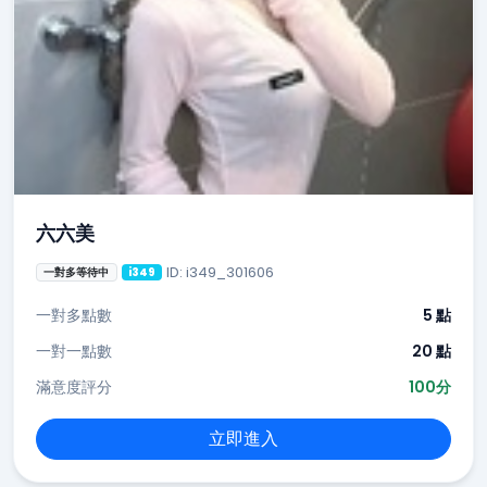
六六美
ID: i349_301606
一對多等待中
i349
一對多點數
5 點
一對一點數
20 點
滿意度評分
100分
立即進入