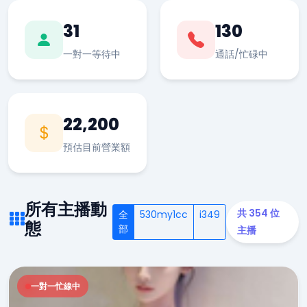
31
130
一對一等待中
通話/忙碌中
22,200
預估目前營業額
所有主播動
共 354 位
全
530my1cc
i349
態
部
主播
一對一忙線中