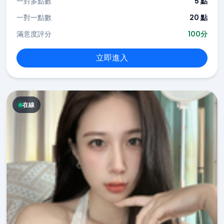
一對多點數
5 點
一對一點數
20 點
滿意度評分
100分
立即進入
在線