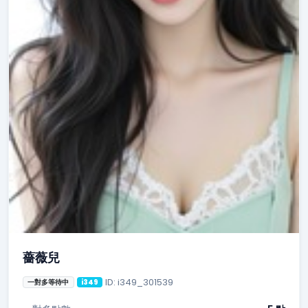
薔薇兒
ID: i349_301539
一對多等待中
i349