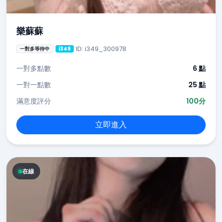
樂蘇蘇
ID: i349_300978
一對多等待中
i349
一對多點數
6 點
一對一點數
25 點
滿意度評分
100分
立即進入
在線