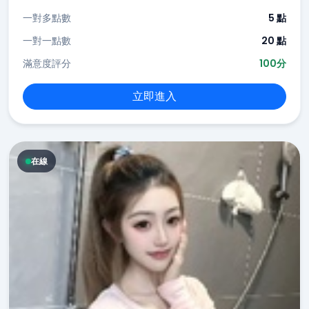
一對多點數
5 點
一對一點數
20 點
滿意度評分
100分
立即進入
在線