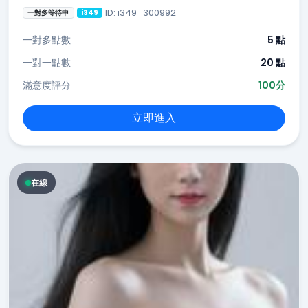
ID: i349_300992
一對多等待中
i349
一對多點數
5 點
一對一點數
20 點
滿意度評分
100分
立即進入
在線