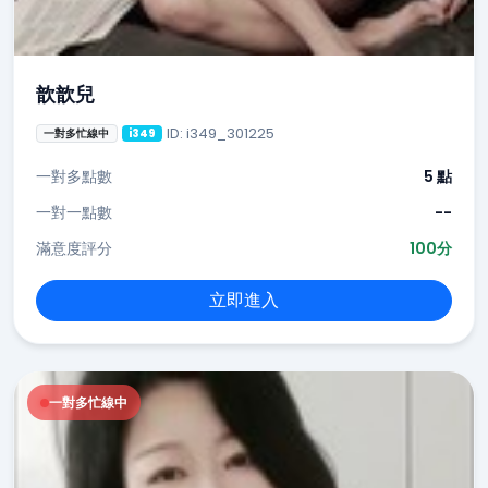
歆歆兒
ID: i349_301225
一對多忙線中
i349
一對多點數
5 點
一對一點數
--
滿意度評分
100分
立即進入
一對多忙線中