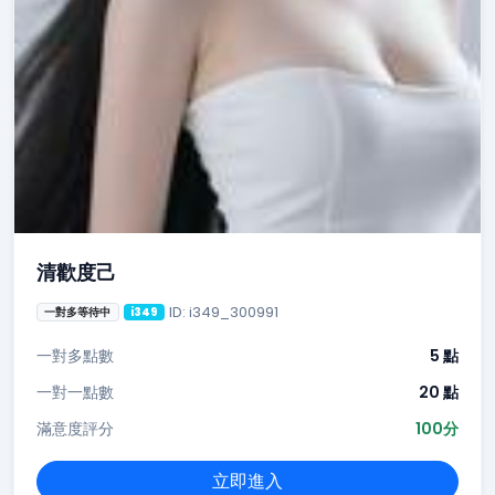
清歡度己
ID: i349_300991
一對多等待中
i349
一對多點數
5 點
一對一點數
20 點
滿意度評分
100分
立即進入