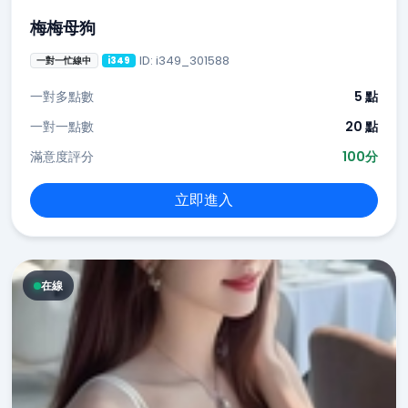
梅梅母狗
ID: i349_301588
一對一忙線中
i349
一對多點數
5 點
一對一點數
20 點
滿意度評分
100分
立即進入
在線