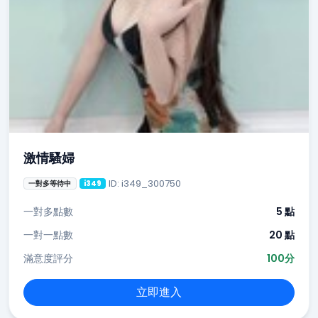
激情騷婦
ID: i349_300750
一對多等待中
i349
一對多點數
5 點
一對一點數
20 點
滿意度評分
100分
立即進入