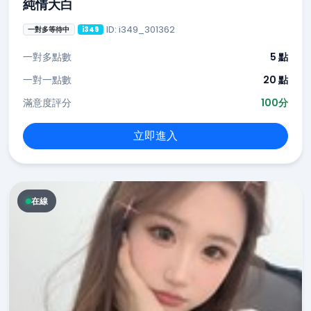
純情大白
ID: i349_301362
一對多等待中
i349
一對多點數
5 點
一對一點數
20 點
滿意度評分
100分
立即進入
在線