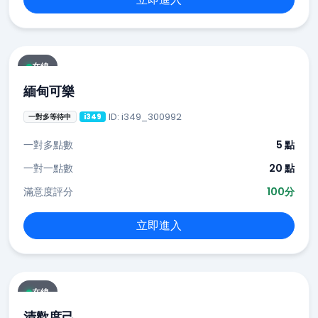
在線
緬甸可樂
ID: i349_300992
一對多等待中
i349
一對多點數
5 點
一對一點數
20 點
滿意度評分
100分
立即進入
在線
清歡度己