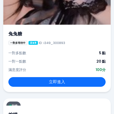
兔兔糖
ID: i349_300893
一對多等待中
i349
一對多點數
5 點
一對一點數
20 點
滿意度評分
100分
立即進入
在線