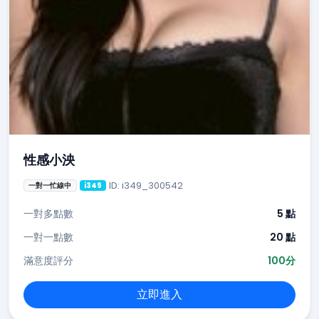
性感小泱
ID: i349_300542
一對一忙線中
i349
一對多點數
5 點
一對一點數
20 點
滿意度評分
100分
立即進入