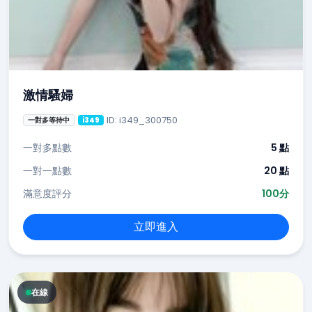
激情騷婦
ID: i349_300750
一對多等待中
i349
一對多點數
5 點
一對一點數
20 點
滿意度評分
100分
立即進入
在線