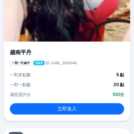
越南平丹
ID: i349_300046
一對一忙線中
i349
一對多點數
5 點
一對一點數
20 點
滿意度評分
100分
立即進入