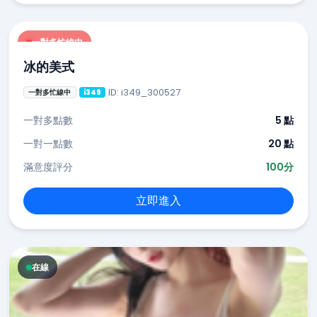
一對多忙線中
冰的美式
ID: i349_300527
一對多忙線中
i349
一對多點數
5 點
一對一點數
20 點
滿意度評分
100分
立即進入
在線