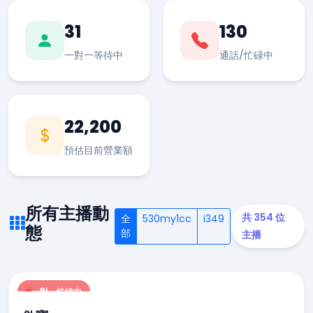
31
130
一對一等待中
通話/忙碌中
22,200
預估目前營業額
所有主播動
共 354 位
全
530my1cc
i349
態
部
主播
一對一忙線中