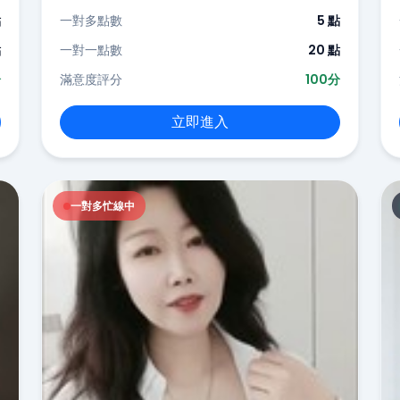
點
一對多點數
5 點
點
一對一點數
20 點
分
滿意度評分
100分
立即進入
一對多忙線中