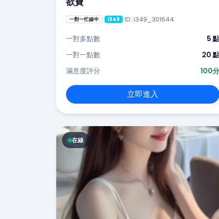
欲寶
ID: i349_301644
一對一忙線中
i349
一對多點數
5 
一對一點數
20 
滿意度評分
100
立即進入
在線