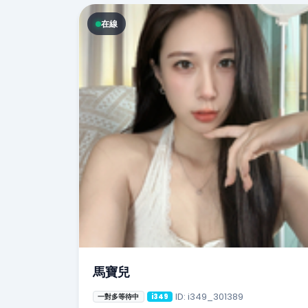
在線
馬寶兒
ID: i349_301389
一對多等待中
i349