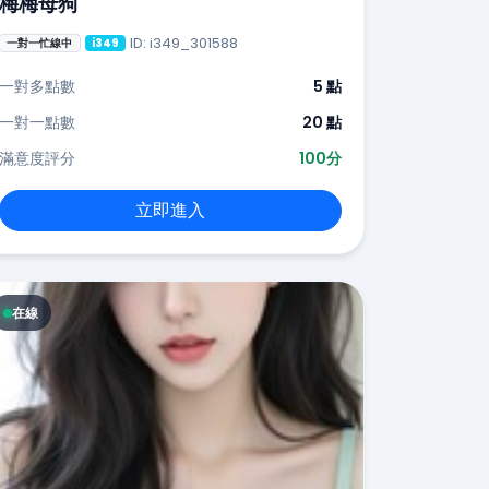
梅梅母狗
ID: i349_301588
一對一忙線中
i349
一對多點數
5 點
一對一點數
20 點
滿意度評分
100分
立即進入
在線