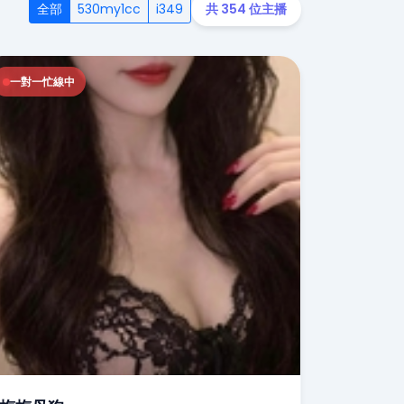
全部
530my1cc
i349
共 354 位主播
一對一忙線中