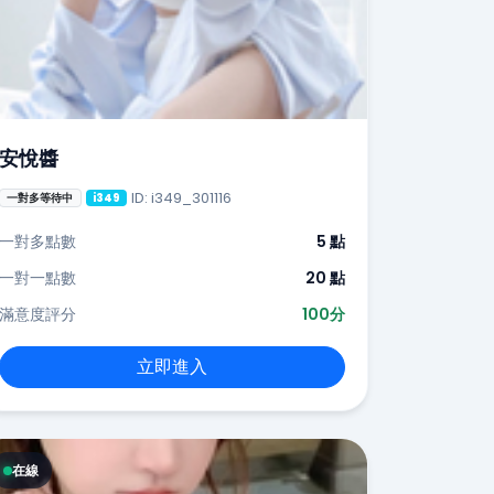
安悅醬
ID: i349_301116
一對多等待中
i349
一對多點數
5 點
一對一點數
20 點
滿意度評分
100分
立即進入
在線