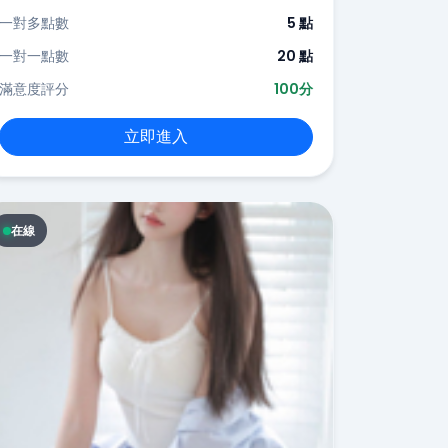
一對多點數
5 點
一對一點數
20 點
滿意度評分
100分
立即進入
在線