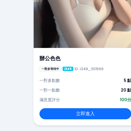
辦公色色
ID: i349_301569
一對多等待中
i349
一對多點數
5 
一對一點數
20 
滿意度評分
100
立即進入