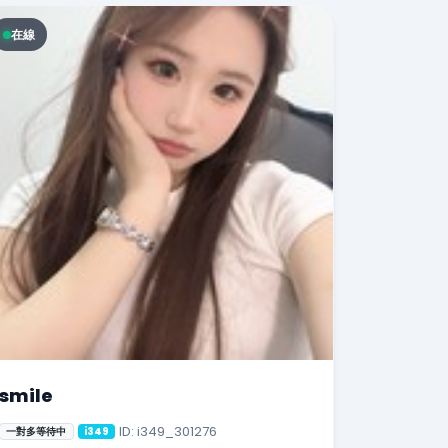
在線
smile
ID: i349_301276
一對多等待中
i349