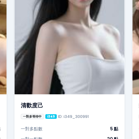
清歡度己
ID: i349_300991
一對多等待中
i349
點
一對多點數
5 點