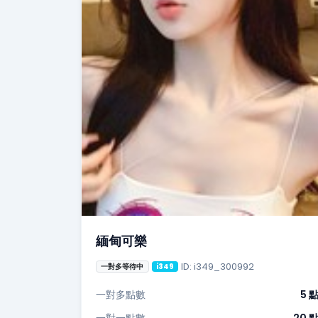
緬甸可樂
ID: i349_300992
一對多等待中
i349
一對多點數
5 