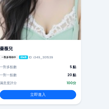
薔薇兒
ID: i349_301539
一對多等待中
i349
一對多點數
5 點
一對一點數
20 點
滿意度評分
100分
立即進入