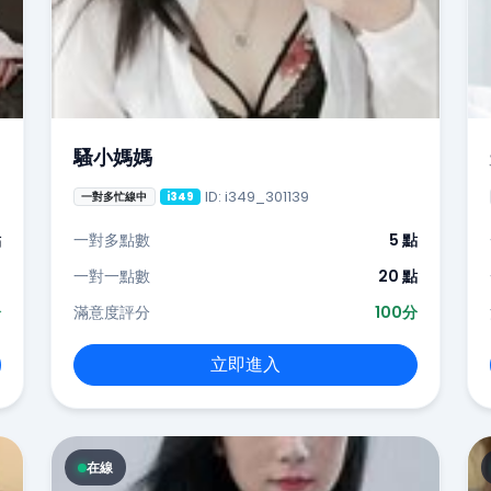
騷小媽媽
ID: i349_301139
一對多忙線中
i349
點
一對多點數
5 點
-
一對一點數
20 點
分
滿意度評分
100分
立即進入
在線