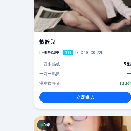
歆歆兒
ID: i349_301225
一對多忙線中
i349
一對多點數
5 
一對一點數
-
滿意度評分
100
立即進入
在線