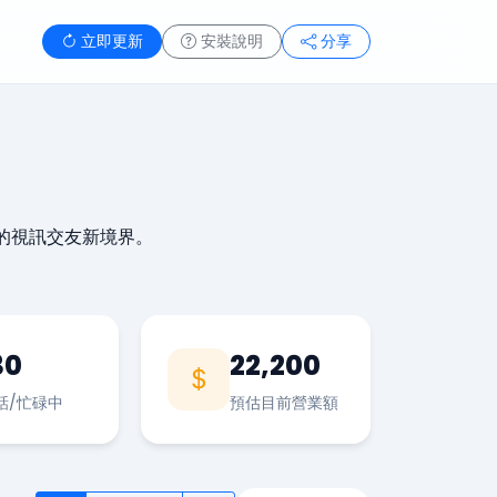
立即更新
安裝說明
分享
的視訊交友新境界。
30
22,200
話/忙碌中
預估目前營業額