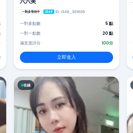
六六美
ID: i349_301606
一對多等待中
i349
點
一對多點數
5 點
點
一對一點數
20 點
分
滿意度評分
100分
立即進入
在線