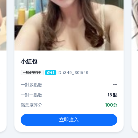
小紅包
ID: i349_301549
一對多等待中
i349
點
一對多點數
--
點
一對一點數
15 點
分
滿意度評分
100分
立即進入