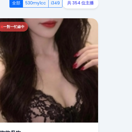
全部
530my1cc
i349
共 354 位主播
一對一忙線中