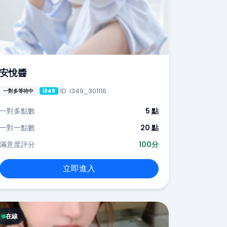
安悅醬
ID: i349_301116
一對多等待中
i349
一對多點數
5 點
一對一點數
20 點
滿意度評分
100分
立即進入
在線