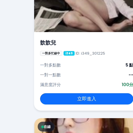
歆歆兒
ID: i349_301225
一對多忙線中
i349
一對多點數
5 
一對一點數
-
滿意度評分
100
立即進入
在線