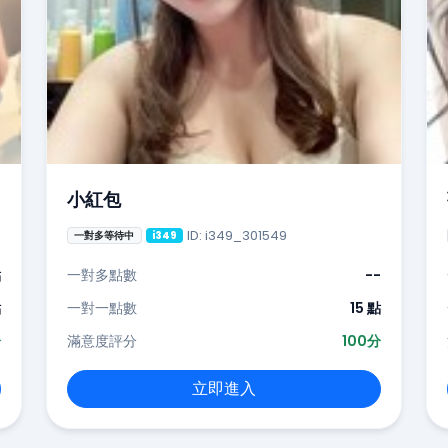
小紅包
ID: i349_301549
一對多等待中
i349
點
一對多點數
--
點
一對一點數
15 點
分
滿意度評分
100分
立即進入