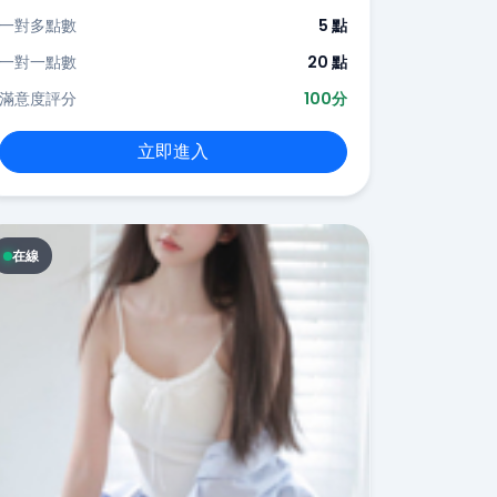
一對多點數
5 點
一對一點數
20 點
滿意度評分
100分
立即進入
在線