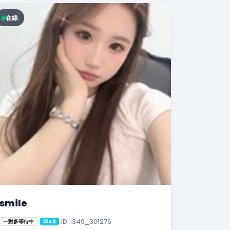
在線
smile
ID: i349_301276
一對多等待中
i349