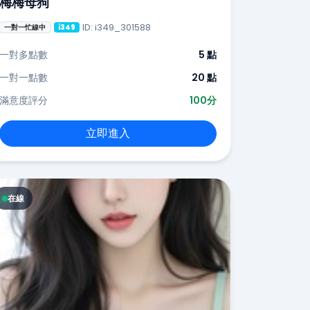
梅梅母狗
ID: i349_301588
一對一忙線中
i349
一對多點數
5 點
一對一點數
20 點
滿意度評分
100分
立即進入
在線