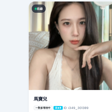
在線
馬寶兒
ID: i349_301389
一對多等待中
i349