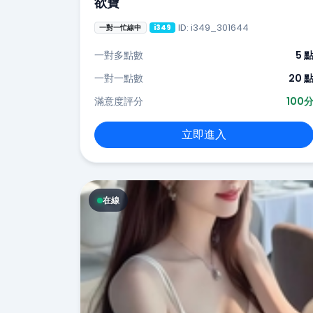
欲寶
ID: i349_301644
一對一忙線中
i349
一對多點數
5 
一對一點數
20 
滿意度評分
100
立即進入
在線