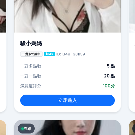
騷小媽媽
ID: i349_301139
一對多忙線中
i349
點
一對多點數
5 點
-
一對一點數
20 點
分
滿意度評分
100分
立即進入
在線