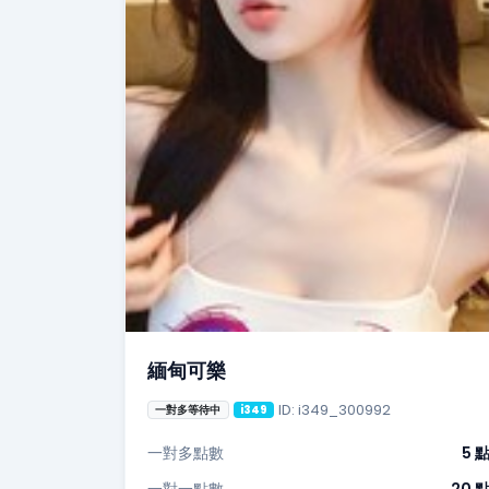
緬甸可樂
ID: i349_300992
一對多等待中
i349
一對多點數
5 