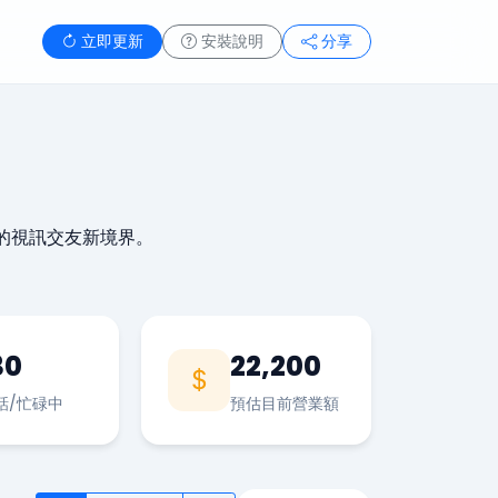
立即更新
安裝說明
分享
的視訊交友新境界。
30
22,200
話/忙碌中
預估目前營業額