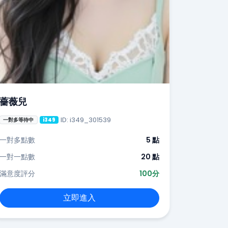
薔薇兒
ID: i349_301539
一對多等待中
i349
一對多點數
5 點
一對一點數
20 點
滿意度評分
100分
立即進入