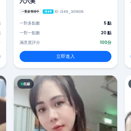
六六美
ID: i349_301606
一對多等待中
i349
點
一對多點數
5 點
點
一對一點數
20 點
分
滿意度評分
100分
立即進入
在線