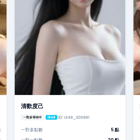
清歡度己
ID: i349_300991
一對多等待中
i349
點
一對多點數
5 點