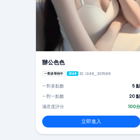
辦公色色
ID: i349_301569
一對多等待中
i349
一對多點數
5 
一對一點數
20 
滿意度評分
100
立即進入