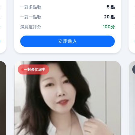
點
一對多點數
5 點
點
一對一點數
20 點
分
滿意度評分
100分
立即進入
一對多忙線中