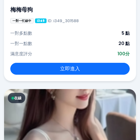
梅梅母狗
ID: i349_301588
一對一忙線中
i349
一對多點數
5 點
一對一點數
20 點
滿意度評分
100分
立即進入
在線