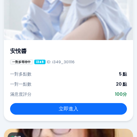
安悅醬
ID: i349_301116
一對多等待中
i349
一對多點數
5 點
一對一點數
20 點
滿意度評分
100分
立即進入