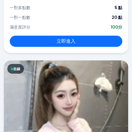
一對多點數
5 點
一對一點數
20 點
滿意度評分
100分
立即進入
在線