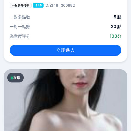
ID: i349_300992
一對多等待中
i349
一對多點數
5 點
一對一點數
20 點
滿意度評分
100分
立即進入
在線