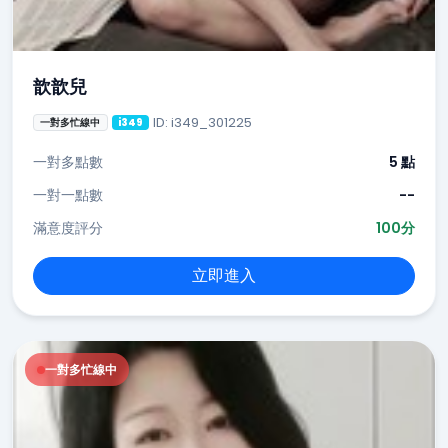
歆歆兒
ID: i349_301225
一對多忙線中
i349
一對多點數
5 點
一對一點數
--
滿意度評分
100分
立即進入
一對多忙線中