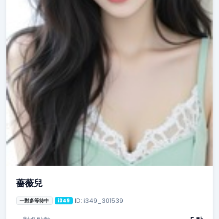
薔薇兒
ID: i349_301539
一對多等待中
i349