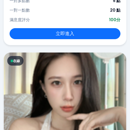
一對多點數
5 點
一對一點數
20 點
滿意度評分
100分
立即進入
在線