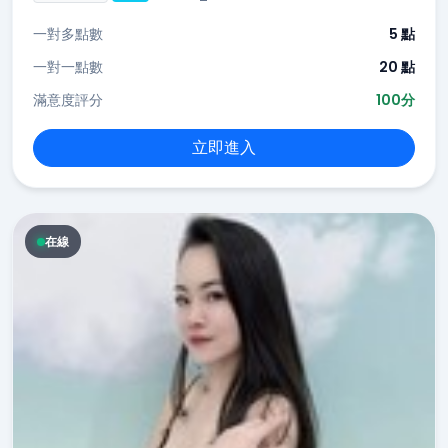
一對多點數
5 點
一對一點數
20 點
滿意度評分
100分
立即進入
在線