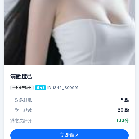
清歡度己
ID: i349_300991
一對多等待中
i349
一對多點數
5 點
一對一點數
20 點
滿意度評分
100分
立即進入