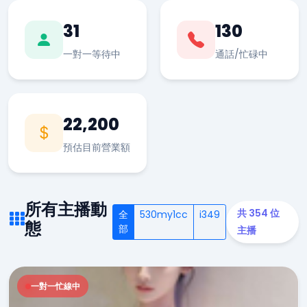
31
130
一對一等待中
通話/忙碌中
22,200
預估目前營業額
所有主播動
共 354 位
全
530my1cc
i349
態
部
主播
一對一忙線中