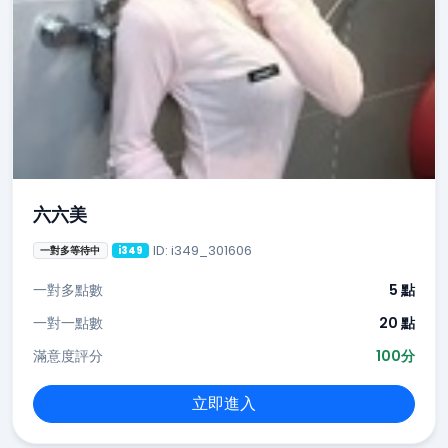
六六美
ID: i349_301606
一對多等待中
i349
一對多點數
5 點
一對一點數
20 點
滿意度評分
100分
立即進入