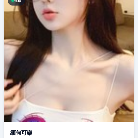
在線
緬甸可樂