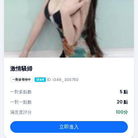
激情騷婦
ID: i349_300750
一對多等待中
i349
一對多點數
5 點
一對一點數
20 點
滿意度評分
100分
立即進入