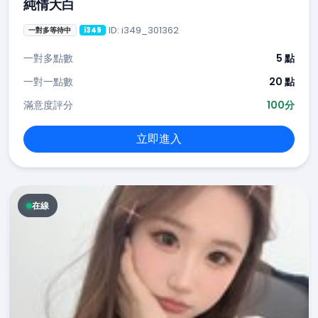
純情大白
ID: i349_301362
一對多等待中
i349
一對多點數
5 點
一對一點數
20 點
滿意度評分
100分
立即進入
在線