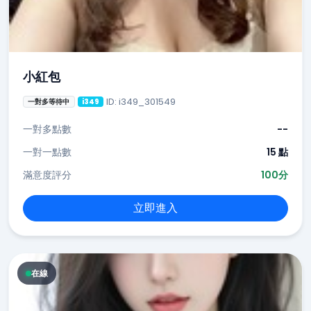
小紅包
ID: i349_301549
一對多等待中
i349
一對多點數
--
一對一點數
15 點
滿意度評分
100分
立即進入
在線