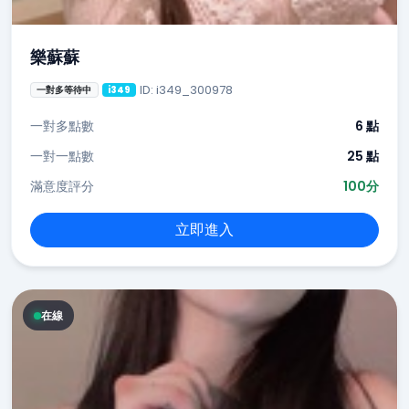
樂蘇蘇
ID: i349_300978
一對多等待中
i349
一對多點數
6 點
一對一點數
25 點
滿意度評分
100分
立即進入
在線