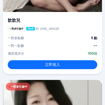
歆歆兒
ID: i349_301225
一對多忙線中
i349
一對多點數
5 點
一對一點數
--
滿意度評分
100分
立即進入
一對多忙線中