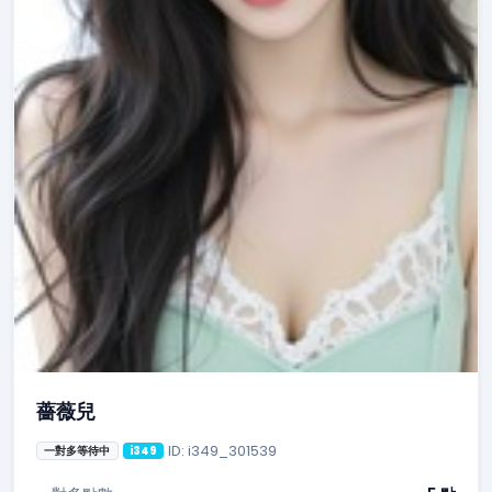
薔薇兒
ID: i349_301539
一對多等待中
i349