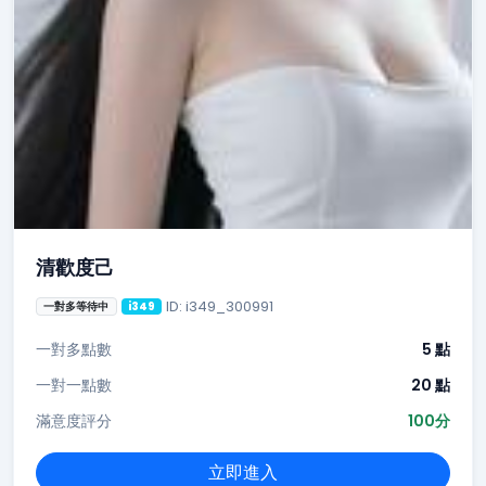
清歡度己
ID: i349_300991
一對多等待中
i349
一對多點數
5 點
一對一點數
20 點
滿意度評分
100分
立即進入