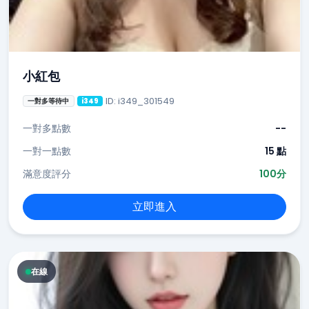
小紅包
ID: i349_301549
一對多等待中
i349
一對多點數
--
一對一點數
15 點
滿意度評分
100分
立即進入
在線