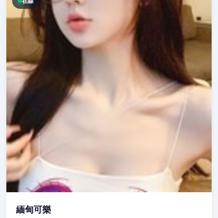
在線
緬甸可樂