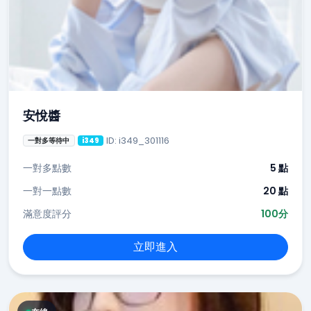
安悅醬
ID: i349_301116
一對多等待中
i349
一對多點數
5 點
一對一點數
20 點
滿意度評分
100分
立即進入