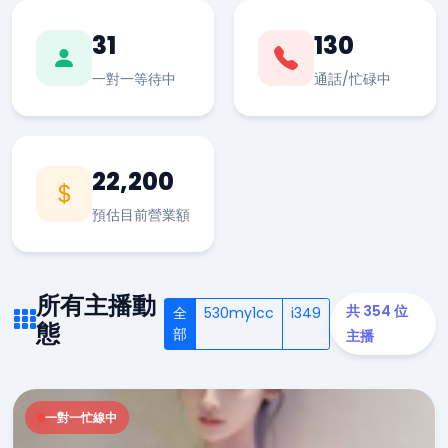
31
130
一對一等待中
通話/忙碌中
22,200
預估目前營業額
所有主播動
共 354 位
全
530my1cc
i349
態
部
主播
一對一忙線中