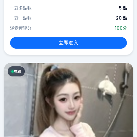
一對多點數
5 點
一對一點數
20 點
滿意度評分
100分
立即進入
在線