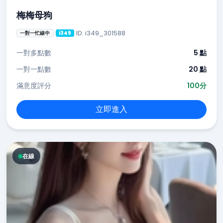
梅梅母狗
ID: i349_301588
一對一忙線中
i349
一對多點數
5 點
一對一點數
20 點
滿意度評分
100分
立即進入
在線