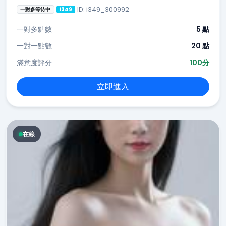
ID: i349_300992
一對多等待中
i349
一對多點數
5 點
一對一點數
20 點
滿意度評分
100分
立即進入
在線