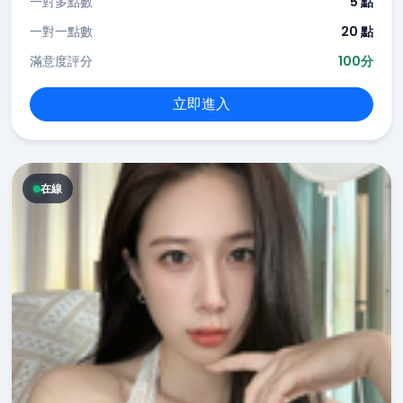
一對多點數
5 點
一對一點數
20 點
滿意度評分
100分
立即進入
在線