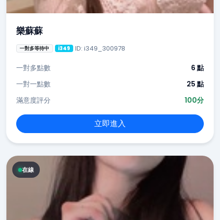
樂蘇蘇
ID: i349_300978
一對多等待中
i349
一對多點數
6 點
一對一點數
25 點
滿意度評分
100分
立即進入
在線