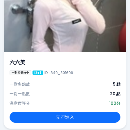
六六美
ID: i349_301606
一對多等待中
i349
一對多點數
5 點
一對一點數
20 點
滿意度評分
100分
立即進入