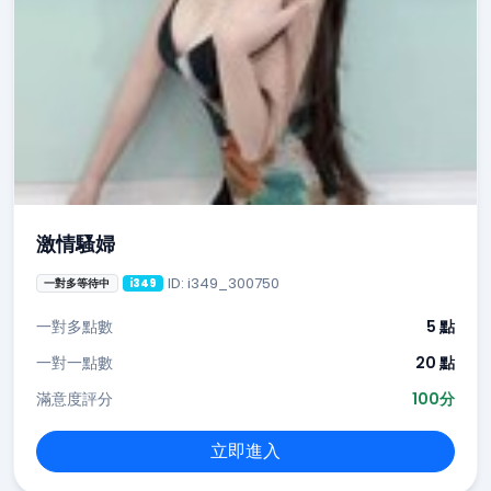
激情騷婦
ID: i349_300750
一對多等待中
i349
一對多點數
5 點
一對一點數
20 點
滿意度評分
100分
立即進入