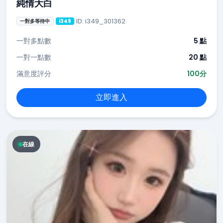
純情大白
ID: i349_301362
一對多等待中
i349
一對多點數
5 點
一對一點數
20 點
滿意度評分
100分
立即進入
在線