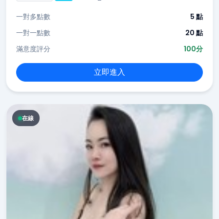
一對多點數
5 點
一對一點數
20 點
滿意度評分
100分
立即進入
在線