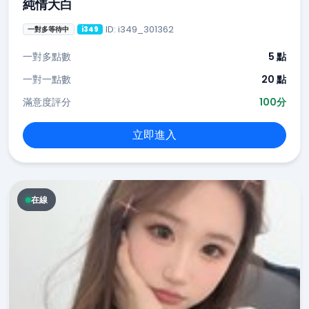
純情大白
ID: i349_301362
一對多等待中
i349
一對多點數
5 點
一對一點數
20 點
滿意度評分
100分
立即進入
在線