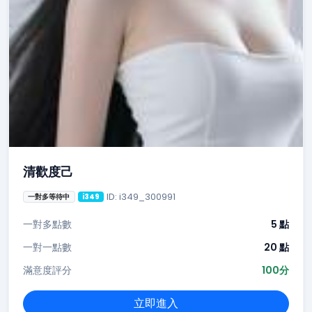
清歡度己
ID: i349_300991
一對多等待中
i349
一對多點數
5 點
一對一點數
20 點
滿意度評分
100分
立即進入