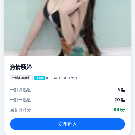
激情騷婦
ID: i349_300750
一對多等待中
i349
一對多點數
5 點
一對一點數
20 點
滿意度評分
100分
立即進入