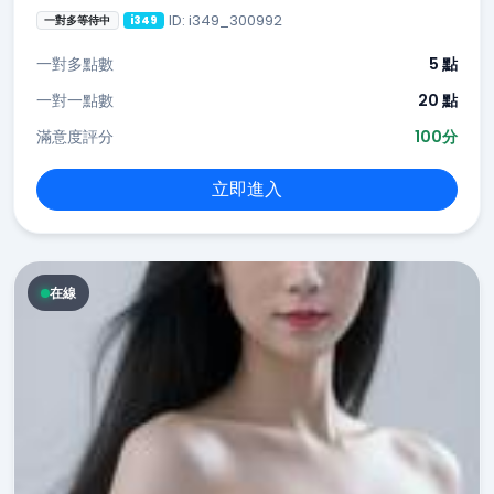
ID: i349_300992
一對多等待中
i349
一對多點數
5 點
一對一點數
20 點
滿意度評分
100分
立即進入
在線