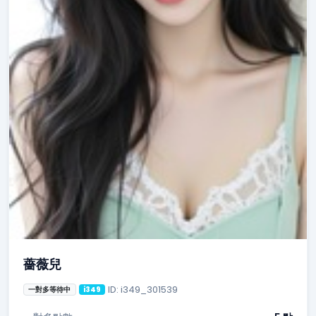
薔薇兒
ID: i349_301539
一對多等待中
i349