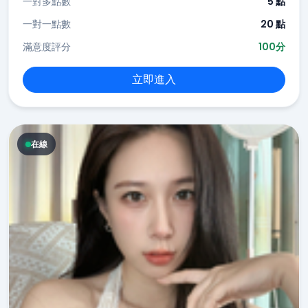
一對多點數
5 點
一對一點數
20 點
滿意度評分
100分
立即進入
在線