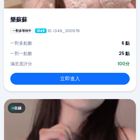
樂蘇蘇
ID: i349_300978
一對多等待中
i349
一對多點數
6 點
一對一點數
25 點
滿意度評分
100分
立即進入
在線