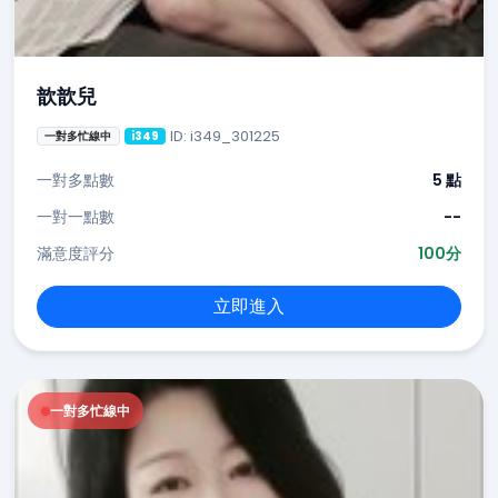
歆歆兒
ID: i349_301225
一對多忙線中
i349
一對多點數
5 點
一對一點數
--
滿意度評分
100分
立即進入
一對多忙線中