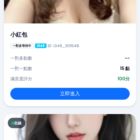
小紅包
ID: i349_301549
一對多等待中
i349
一對多點數
--
一對一點數
15 點
滿意度評分
100分
立即進入
在線