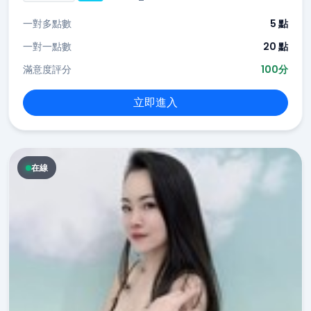
一對多點數
5 點
一對一點數
20 點
滿意度評分
100分
立即進入
在線