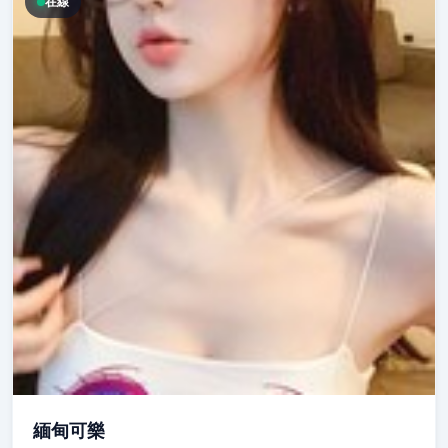
在線
緬甸可樂