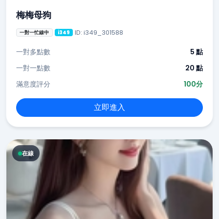
梅梅母狗
ID: i349_301588
一對一忙線中
i349
一對多點數
5 點
一對一點數
20 點
滿意度評分
100分
立即進入
在線