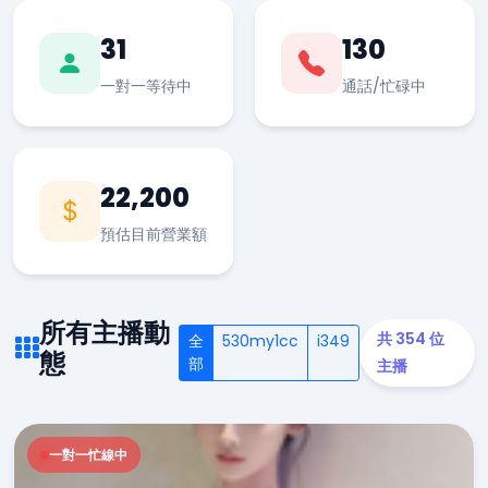
31
130
一對一等待中
通話/忙碌中
22,200
預估目前營業額
所有主播動
共 354 位
全
530my1cc
i349
態
部
主播
一對一忙線中