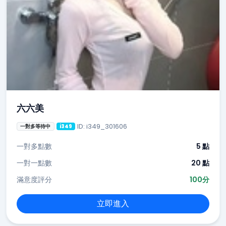
六六美
ID: i349_301606
一對多等待中
i349
一對多點數
5 點
一對一點數
20 點
滿意度評分
100分
立即進入