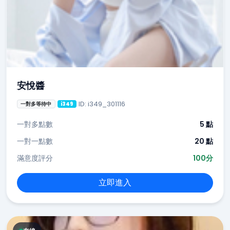
安悅醬
ID: i349_301116
一對多等待中
i349
一對多點數
5 點
一對一點數
20 點
滿意度評分
100分
立即進入