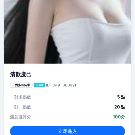
清歡度己
ID: i349_300991
一對多等待中
i349
一對多點數
5 點
一對一點數
20 點
滿意度評分
100分
立即進入