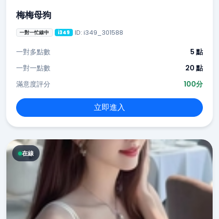
梅梅母狗
ID: i349_301588
一對一忙線中
i349
一對多點數
5 點
一對一點數
20 點
滿意度評分
100分
立即進入
在線