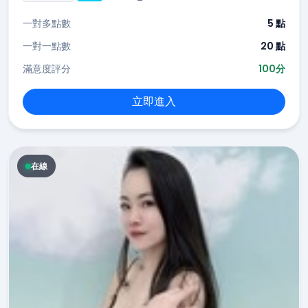
一對多點數
5 點
一對一點數
20 點
滿意度評分
100分
立即進入
在線