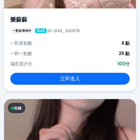
樂蘇蘇
ID: i349_300978
一對多等待中
i349
一對多點數
6 點
一對一點數
25 點
滿意度評分
100分
立即進入
在線