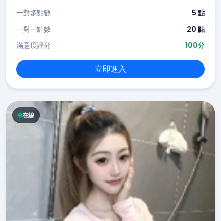
一對多點數
5 點
一對一點數
20 點
滿意度評分
100分
立即進入
在線