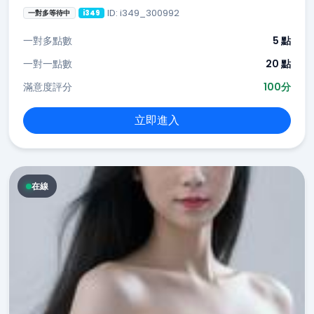
ID: i349_300992
一對多等待中
i349
一對多點數
5 點
一對一點數
20 點
滿意度評分
100分
立即進入
在線