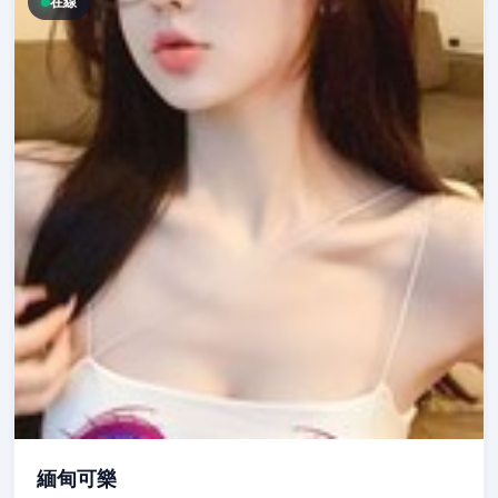
在線
緬甸可樂