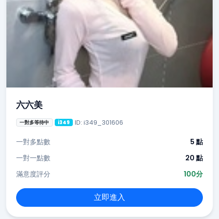
六六美
ID: i349_301606
一對多等待中
i349
一對多點數
5 點
一對一點數
20 點
滿意度評分
100分
立即進入