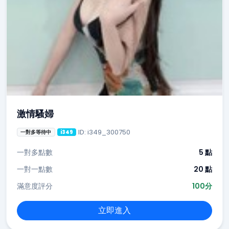
激情騷婦
ID: i349_300750
一對多等待中
i349
一對多點數
5 點
一對一點數
20 點
滿意度評分
100分
立即進入