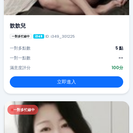
歆歆兒
ID: i349_301225
一對多忙線中
i349
一對多點數
5 點
一對一點數
--
滿意度評分
100分
立即進入
一對多忙線中