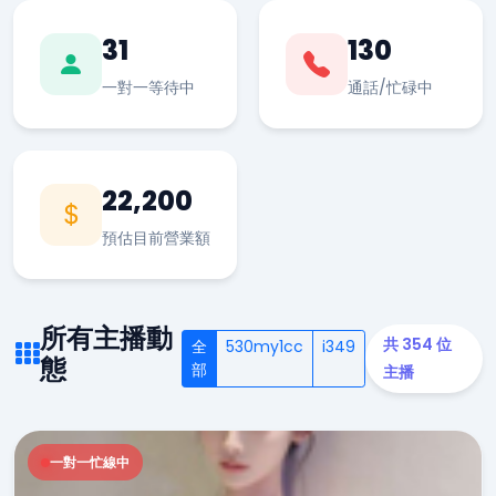
31
130
一對一等待中
通話/忙碌中
22,200
預估目前營業額
所有主播動
共 354 位
全
530my1cc
i349
態
部
主播
一對一忙線中