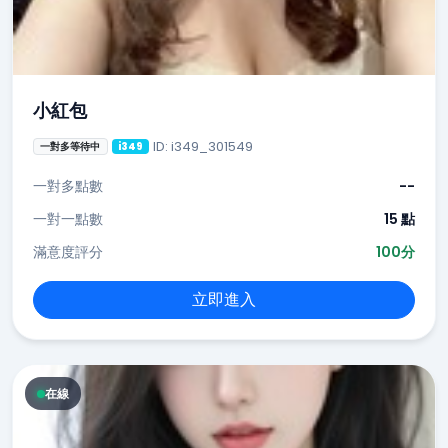
小紅包
ID: i349_301549
一對多等待中
i349
一對多點數
--
一對一點數
15 點
滿意度評分
100分
立即進入
在線