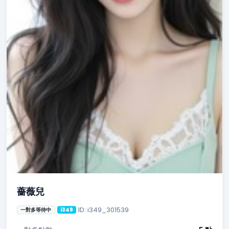
薔薇兒
ID: i349_301539
一對多等待中
i349