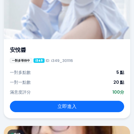
安悅醬
ID: i349_301116
一對多等待中
i349
一對多點數
5 點
一對一點數
20 點
滿意度評分
100分
立即進入