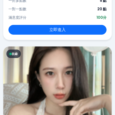
一對多點數
5 點
一對一點數
20 點
滿意度評分
100分
立即進入
在線