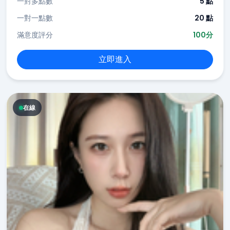
一對多點數
5 點
一對一點數
20 點
滿意度評分
100分
立即進入
在線