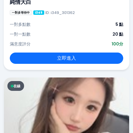
純情大白
ID: i349_301362
一對多等待中
i349
一對多點數
5 點
一對一點數
20 點
滿意度評分
100分
立即進入
在線