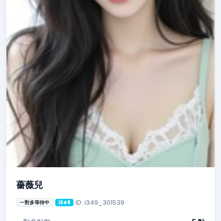
薔薇兒
ID: i349_301539
一對多等待中
i349