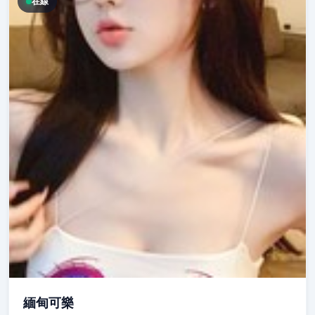
在線
緬甸可樂