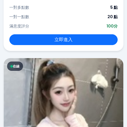
一對多點數
5 點
一對一點數
20 點
滿意度評分
100分
立即進入
在線