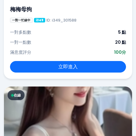
梅梅母狗
ID: i349_301588
一對一忙線中
i349
一對多點數
5 點
一對一點數
20 點
滿意度評分
100分
立即進入
在線