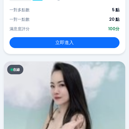
一對多點數
5 點
一對一點數
20 點
滿意度評分
100分
立即進入
在線