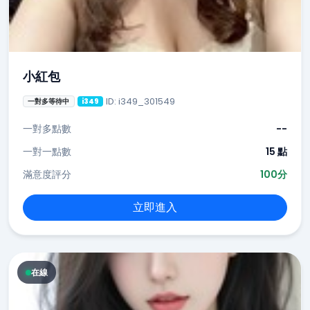
小紅包
ID: i349_301549
一對多等待中
i349
一對多點數
--
一對一點數
15 點
滿意度評分
100分
立即進入
在線