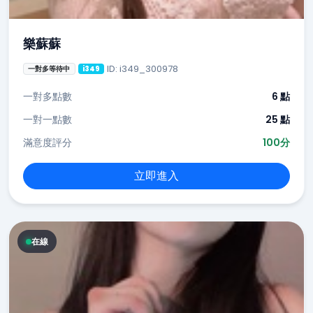
樂蘇蘇
ID: i349_300978
一對多等待中
i349
一對多點數
6 點
一對一點數
25 點
滿意度評分
100分
立即進入
在線