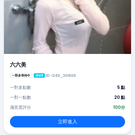
六六美
ID: i349_301606
一對多等待中
i349
一對多點數
5 點
一對一點數
20 點
滿意度評分
100分
立即進入