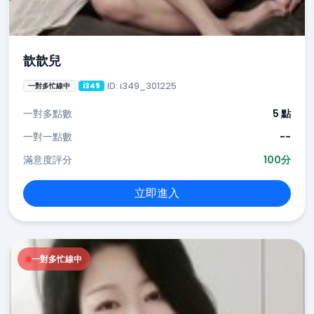
歆歆兒
ID: i349_301225
一對多忙線中
i349
一對多點數
5 點
一對一點數
--
滿意度評分
100分
立即進入
一對多忙線中