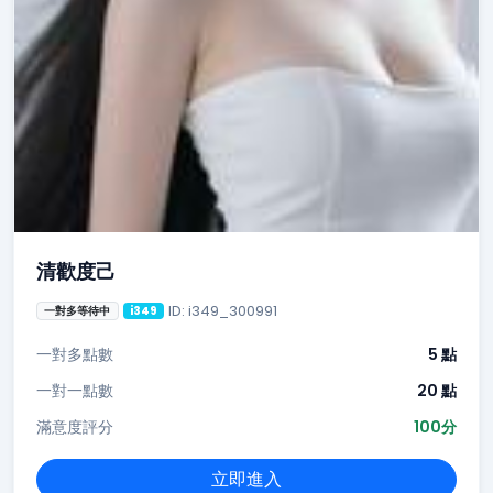
清歡度己
ID: i349_300991
一對多等待中
i349
一對多點數
5 點
一對一點數
20 點
滿意度評分
100分
立即進入