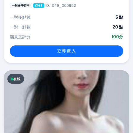
ID: i349_300992
一對多等待中
i349
一對多點數
5 點
一對一點數
20 點
滿意度評分
100分
立即進入
在線