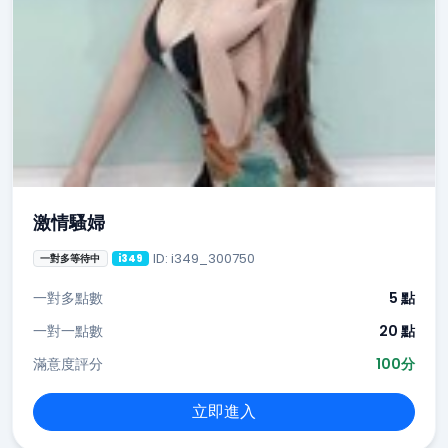
激情騷婦
ID: i349_300750
一對多等待中
i349
一對多點數
5 點
一對一點數
20 點
滿意度評分
100分
立即進入