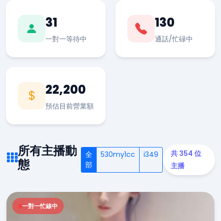
31
130
一對一等待中
通話/忙碌中
22,200
預估目前營業額
所有主播動
共 354 位
全
530my1cc
i349
態
部
主播
一對一忙線中