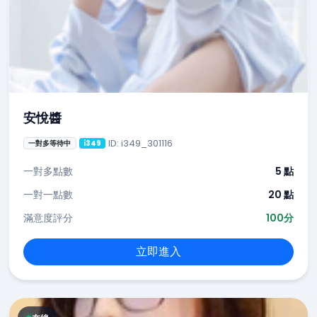
安悅醬
ID: i349_301116
一對多等待中
i349
一對多點數
5 點
一對一點數
20 點
滿意度評分
100分
立即進入