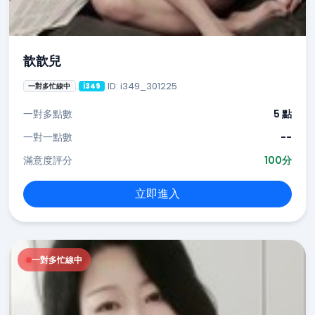
歆歆兒
ID: i349_301225
一對多忙線中
i349
一對多點數
5 點
一對一點數
--
滿意度評分
100分
立即進入
一對多忙線中