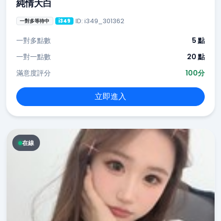
純情大白
ID: i349_301362
一對多等待中
i349
一對多點數
5 點
一對一點數
20 點
滿意度評分
100分
立即進入
在線