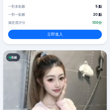
一對多點數
5 點
一對一點數
20 點
滿意度評分
100分
立即進入
在線