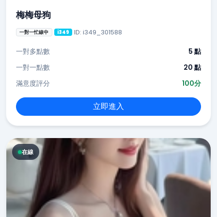
梅梅母狗
ID: i349_301588
一對一忙線中
i349
一對多點數
5 點
一對一點數
20 點
滿意度評分
100分
立即進入
在線