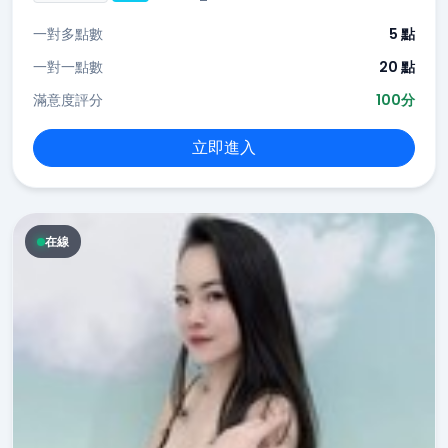
一對多點數
5 點
一對一點數
20 點
滿意度評分
100分
立即進入
在線