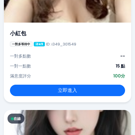
小紅包
ID: i349_301549
一對多等待中
i349
一對多點數
--
一對一點數
15 點
滿意度評分
100分
立即進入
在線