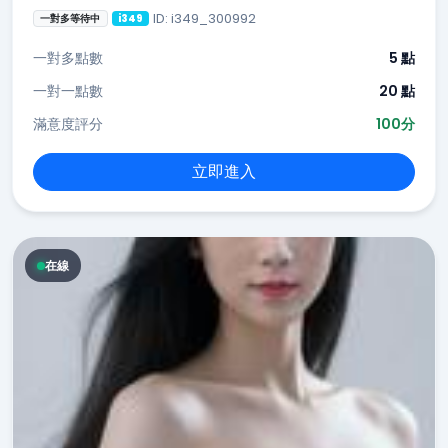
ID: i349_300992
一對多等待中
i349
一對多點數
5 點
一對一點數
20 點
滿意度評分
100分
立即進入
在線