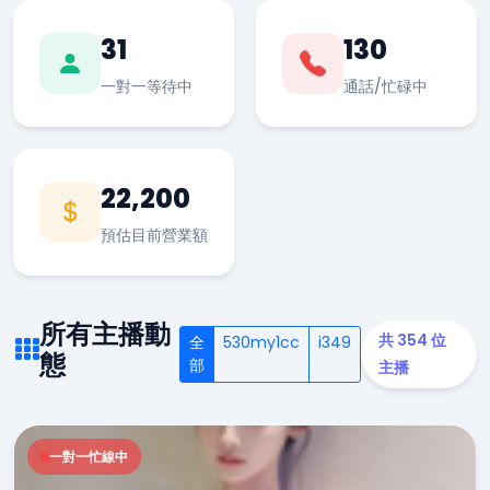
31
130
一對一等待中
通話/忙碌中
22,200
預估目前營業額
所有主播動
共 354 位
全
530my1cc
i349
態
部
主播
一對一忙線中