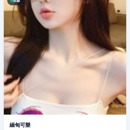
在線
緬甸可樂