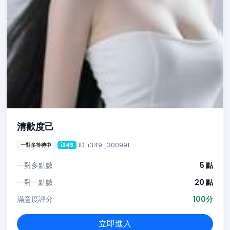
清歡度己
ID: i349_300991
一對多等待中
i349
一對多點數
5 點
一對一點數
20 點
滿意度評分
100分
立即進入