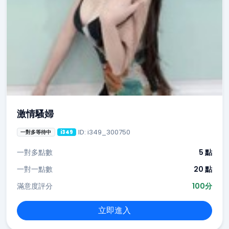
激情騷婦
ID: i349_300750
一對多等待中
i349
一對多點數
5 點
一對一點數
20 點
滿意度評分
100分
立即進入