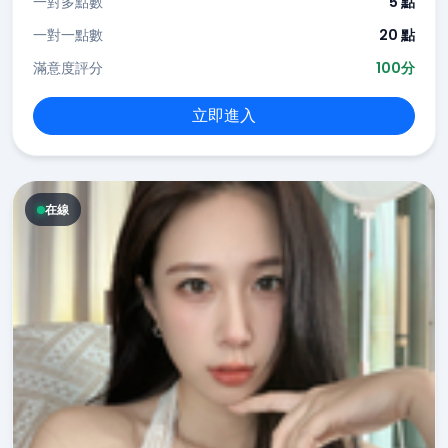
一對多點數
5 點
一對一點數
20 點
滿意度評分
100分
立即進入
在線