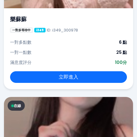
樂蘇蘇
ID: i349_300978
一對多等待中
i349
一對多點數
6 點
一對一點數
25 點
滿意度評分
100分
立即進入
在線