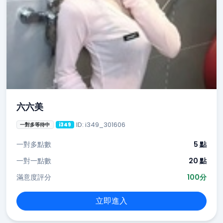
六六美
ID: i349_301606
一對多等待中
i349
一對多點數
5 點
一對一點數
20 點
滿意度評分
100分
立即進入