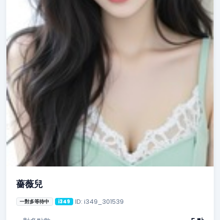
薔薇兒
ID: i349_301539
一對多等待中
i349