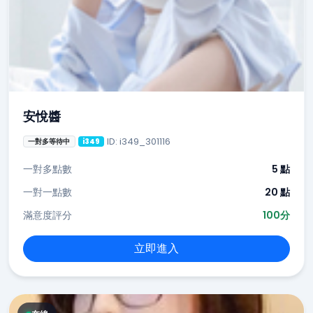
安悅醬
ID: i349_301116
一對多等待中
i349
一對多點數
5 點
一對一點數
20 點
滿意度評分
100分
立即進入