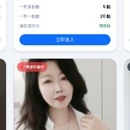
點
一對多點數
5 點
點
一對一點數
20 點
分
滿意度評分
100分
立即進入
一對多忙線中