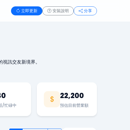
立即更新
安裝說明
分享
的視訊交友新境界。
30
22,200
話/忙碌中
預估目前營業額