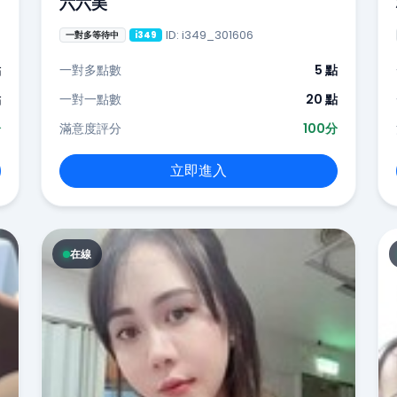
六六美
ID: i349_301606
一對多等待中
i349
點
一對多點數
5 點
點
一對一點數
20 點
分
滿意度評分
100分
立即進入
在線