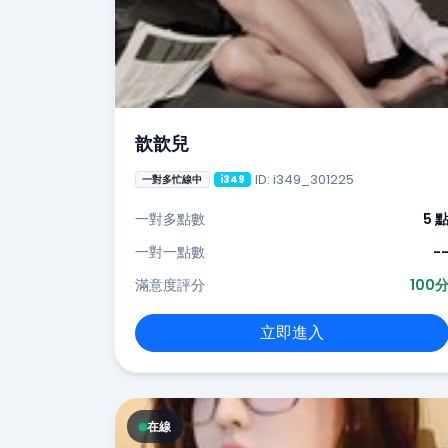
歆歆兒
ID: i349_301225
一對多忙線中
i349
一對多點數
5 
一對一點數
-
滿意度評分
100
立即進入
在線