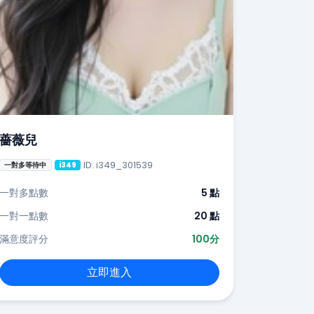
薔薇兒
ID: i349_301539
一對多等待中
i349
一對多點數
5 點
一對一點數
20 點
滿意度評分
100分
立即進入