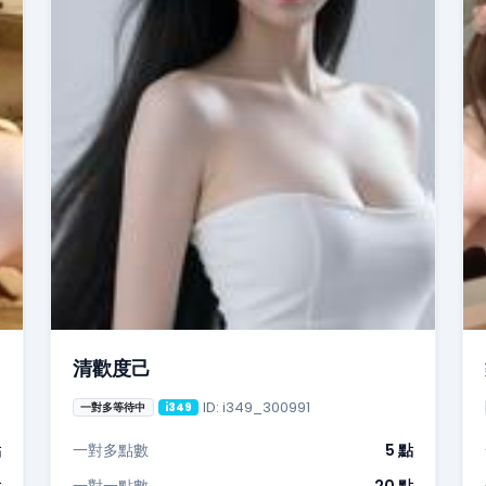
清歡度己
ID: i349_300991
一對多等待中
i349
點
一對多點數
5 點