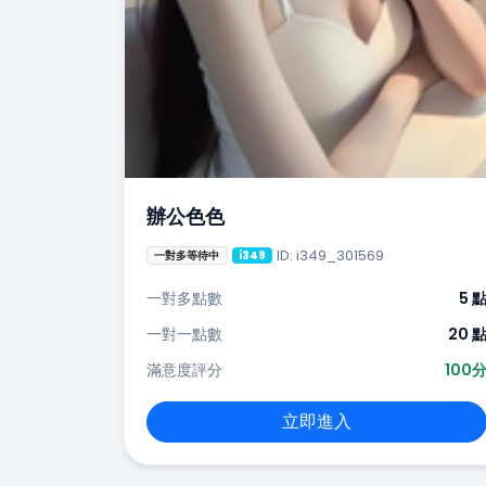
辦公色色
ID: i349_301569
一對多等待中
i349
一對多點數
5 
一對一點數
20 
滿意度評分
100
立即進入