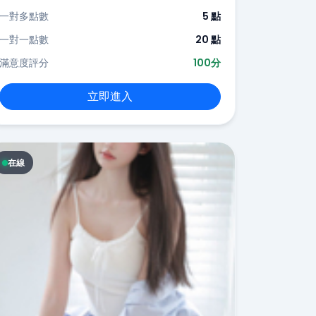
一對多點數
5 點
一對一點數
20 點
滿意度評分
100分
立即進入
在線