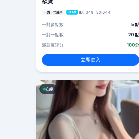
欲寶
ID: i349_301644
一對一忙線中
i349
一對多點數
5 
一對一點數
20 
滿意度評分
100
立即進入
在線