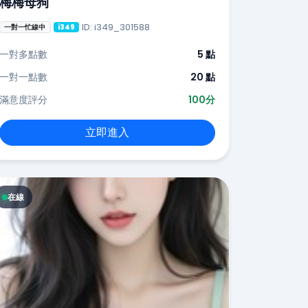
梅梅母狗
ID: i349_301588
一對一忙線中
i349
一對多點數
5 點
一對一點數
20 點
滿意度評分
100分
立即進入
在線