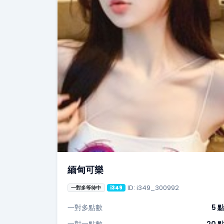
緬甸可樂
ID: i349_300992
一對多等待中
i349
一對多點數
5 