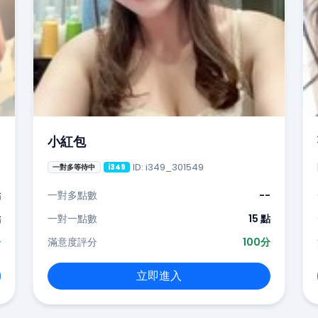
小紅包
ID: i349_301549
一對多等待中
i349
點
一對多點數
--
點
一對一點數
15 點
分
滿意度評分
100分
立即進入