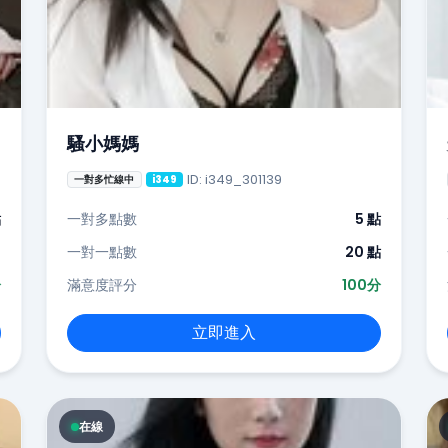
騷小媽媽
ID: i349_301139
一對多忙線中
i349
點
一對多點數
5 點
-
一對一點數
20 點
分
滿意度評分
100分
立即進入
在線