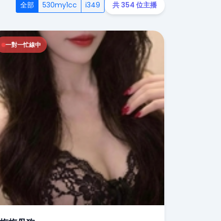
全部
530my1cc
i349
共 354 位主播
一對一忙線中