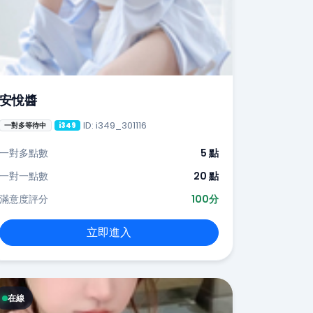
安悅醬
ID: i349_301116
一對多等待中
i349
一對多點數
5 點
一對一點數
20 點
滿意度評分
100分
立即進入
在線