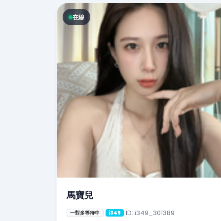
在線
馬寶兒
ID: i349_301389
一對多等待中
i349