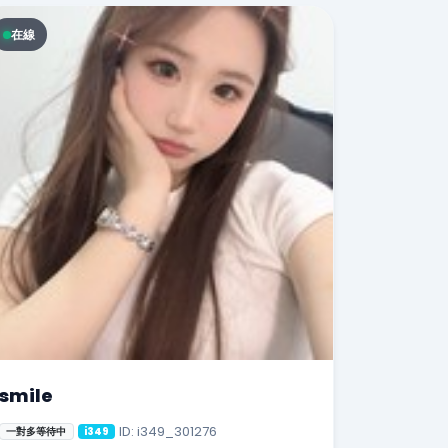
在線
smile
ID: i349_301276
一對多等待中
i349