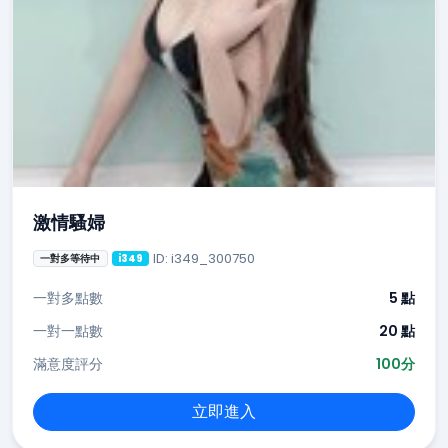
激情騷婦
ID: i349_300750
一對多等待中
i349
一對多點數
5 點
一對一點數
20 點
滿意度評分
100分
立即進入