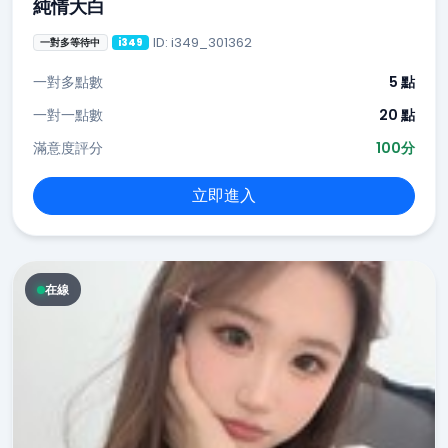
純情大白
ID: i349_301362
一對多等待中
i349
一對多點數
5 點
一對一點數
20 點
滿意度評分
100分
立即進入
在線