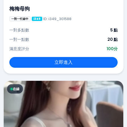
梅梅母狗
ID: i349_301588
一對一忙線中
i349
一對多點數
5 點
一對一點數
20 點
滿意度評分
100分
立即進入
在線