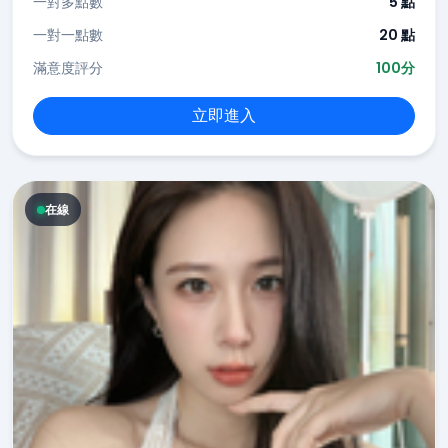
一對多點數
5 點
一對一點數
20 點
滿意度評分
100分
立即進入
在線