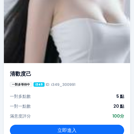
清歡度己
ID: i349_300991
一對多等待中
i349
一對多點數
5 點
一對一點數
20 點
滿意度評分
100分
立即進入