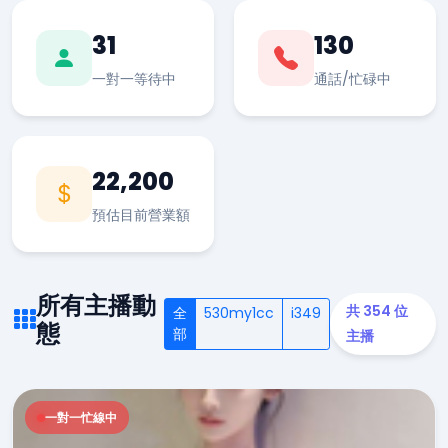
31
130
一對一等待中
通話/忙碌中
22,200
預估目前營業額
所有主播動
共 354 位
全
530my1cc
i349
態
部
主播
一對一忙線中