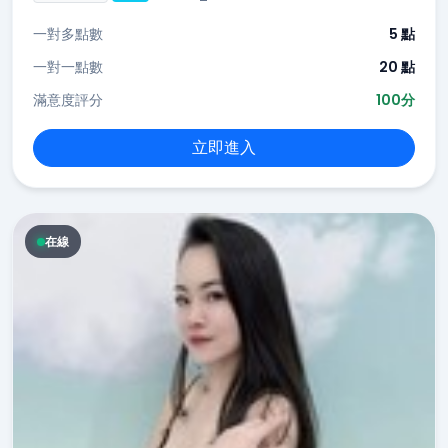
一對多點數
5 點
一對一點數
20 點
滿意度評分
100分
立即進入
在線