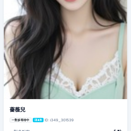
薔薇兒
ID: i349_301539
一對多等待中
i349