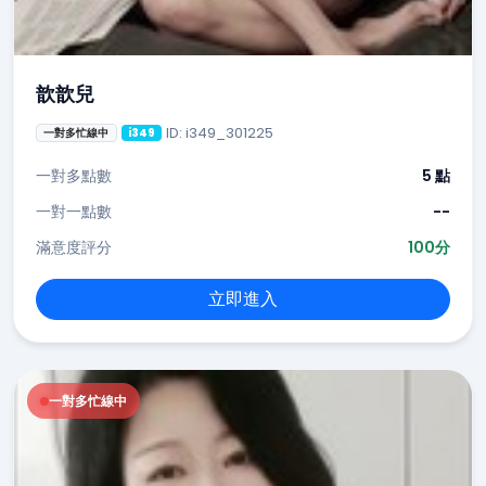
歆歆兒
ID: i349_301225
一對多忙線中
i349
一對多點數
5 點
一對一點數
--
滿意度評分
100分
立即進入
一對多忙線中