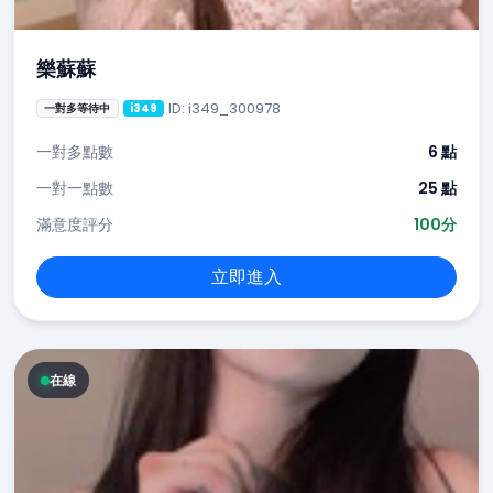
樂蘇蘇
ID: i349_300978
一對多等待中
i349
一對多點數
6 點
一對一點數
25 點
滿意度評分
100分
立即進入
在線