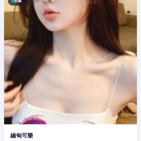
在線
緬甸可樂