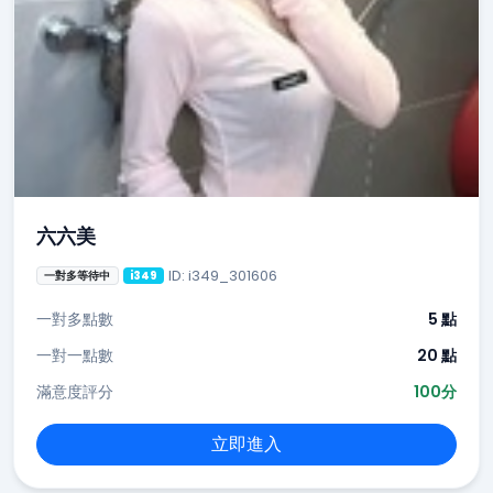
六六美
ID: i349_301606
一對多等待中
i349
一對多點數
5 點
一對一點數
20 點
滿意度評分
100分
立即進入