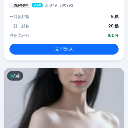
ID: i349_300992
一對多等待中
i349
一對多點數
5 點
一對一點數
20 點
滿意度評分
100分
立即進入
在線