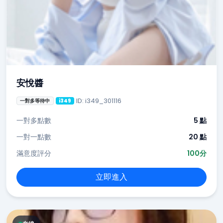
安悅醬
ID: i349_301116
一對多等待中
i349
一對多點數
5 點
一對一點數
20 點
滿意度評分
100分
立即進入