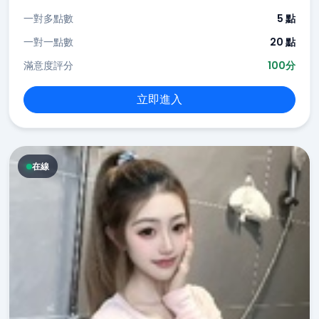
一對多點數
5 點
一對一點數
20 點
滿意度評分
100分
立即進入
在線