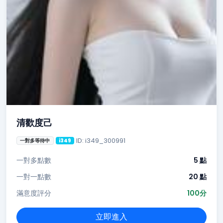
清歡度己
ID: i349_300991
一對多等待中
i349
一對多點數
5 點
一對一點數
20 點
滿意度評分
100分
立即進入