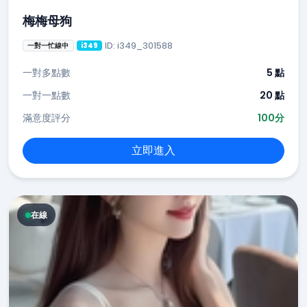
梅梅母狗
ID: i349_301588
一對一忙線中
i349
一對多點數
5 點
一對一點數
20 點
滿意度評分
100分
立即進入
在線