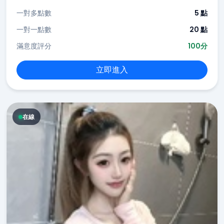
一對多點數
5 點
一對一點數
20 點
滿意度評分
100分
立即進入
在線