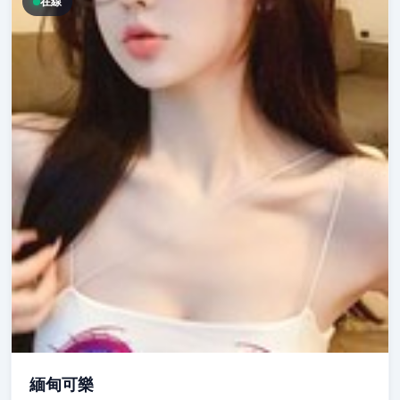
在線
緬甸可樂