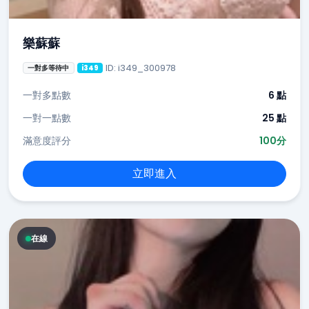
樂蘇蘇
ID: i349_300978
一對多等待中
i349
一對多點數
6 點
一對一點數
25 點
滿意度評分
100分
立即進入
在線