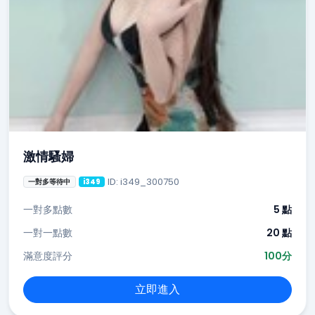
激情騷婦
ID: i349_300750
一對多等待中
i349
一對多點數
5 點
一對一點數
20 點
滿意度評分
100分
立即進入