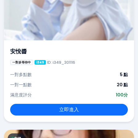
安悅醬
ID: i349_301116
一對多等待中
i349
一對多點數
5 點
一對一點數
20 點
滿意度評分
100分
立即進入