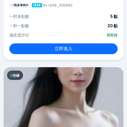
ID: i349_300992
一對多等待中
i349
一對多點數
5 點
一對一點數
20 點
滿意度評分
100分
立即進入
在線