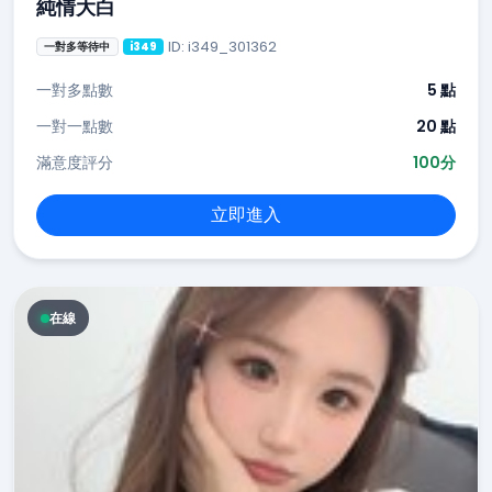
純情大白
ID: i349_301362
一對多等待中
i349
一對多點數
5 點
一對一點數
20 點
滿意度評分
100分
立即進入
在線