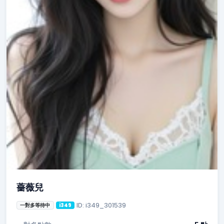
薔薇兒
ID: i349_301539
一對多等待中
i349