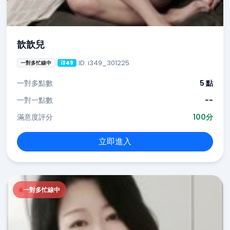
歆歆兒
ID: i349_301225
一對多忙線中
i349
一對多點數
5 點
一對一點數
--
滿意度評分
100分
立即進入
一對多忙線中