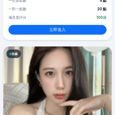
一對多點數
5 點
一對一點數
20 點
滿意度評分
100分
立即進入
在線