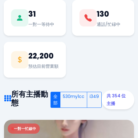
31
130
一對一等待中
通話/忙碌中
22,200
預估目前營業額
所有主播動
共 354 位
全
530my1cc
i349
態
部
主播
一對一忙線中