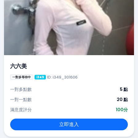
六六美
ID: i349_301606
一對多等待中
i349
一對多點數
5 點
一對一點數
20 點
滿意度評分
100分
立即進入