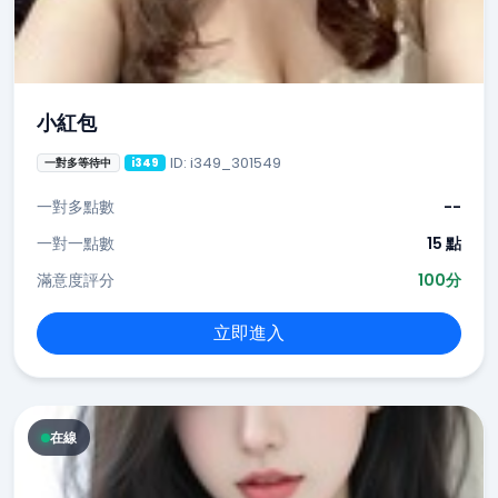
小紅包
ID: i349_301549
一對多等待中
i349
一對多點數
--
一對一點數
15 點
滿意度評分
100分
立即進入
在線