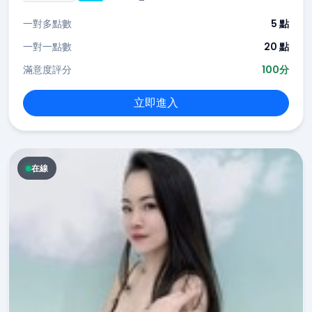
一對多點數
5 點
一對一點數
20 點
滿意度評分
100分
立即進入
在線