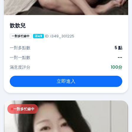
歆歆兒
ID: i349_301225
一對多忙線中
i349
一對多點數
5 點
一對一點數
--
滿意度評分
100分
立即進入
一對多忙線中