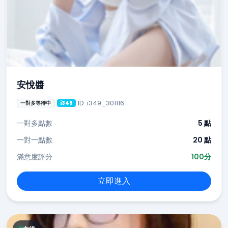
安悅醬
ID: i349_301116
一對多等待中
i349
一對多點數
5 點
一對一點數
20 點
滿意度評分
100分
立即進入