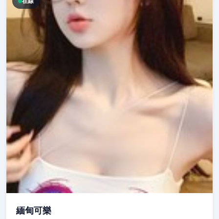
在線
緬甸可樂