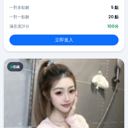
一對多點數
5 點
一對一點數
20 點
滿意度評分
100分
立即進入
在線