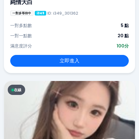
純情大白
ID: i349_301362
一對多等待中
i349
一對多點數
5 點
一對一點數
20 點
滿意度評分
100分
立即進入
在線