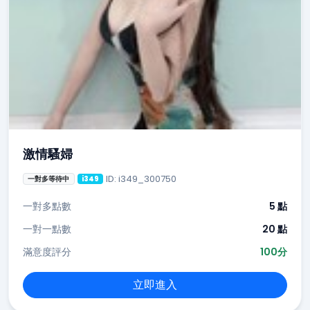
激情騷婦
ID: i349_300750
一對多等待中
i349
一對多點數
5 點
一對一點數
20 點
滿意度評分
100分
立即進入