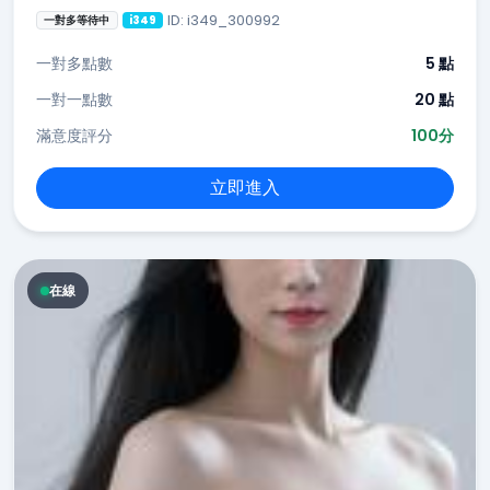
ID: i349_300992
一對多等待中
i349
一對多點數
5 點
一對一點數
20 點
滿意度評分
100分
立即進入
在線