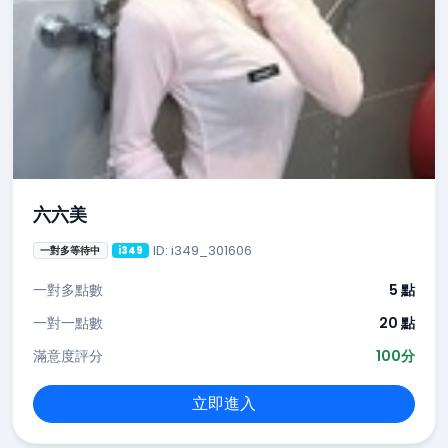
六六美
ID: i349_301606
一對多等待中
i349
一對多點數
5 點
一對一點數
20 點
滿意度評分
100分
立即進入