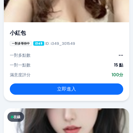
小紅包
ID: i349_301549
一對多等待中
i349
一對多點數
--
一對一點數
15 點
滿意度評分
100分
立即進入
在線