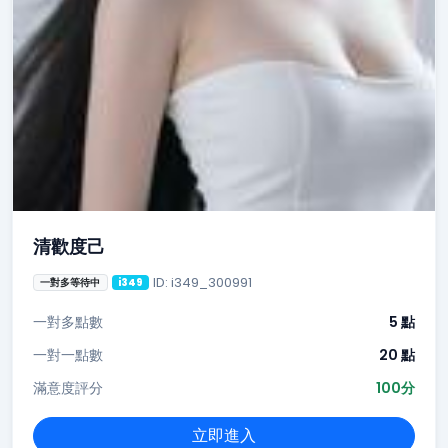
清歡度己
ID: i349_300991
一對多等待中
i349
一對多點數
5 點
一對一點數
20 點
滿意度評分
100分
立即進入