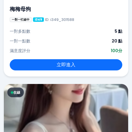
梅梅母狗
ID: i349_301588
一對一忙線中
i349
一對多點數
5 點
一對一點數
20 點
滿意度評分
100分
立即進入
在線