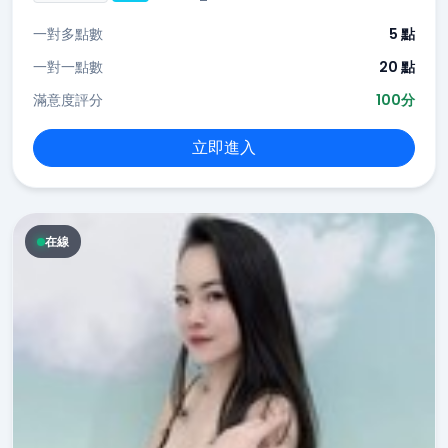
一對多點數
5 點
一對一點數
20 點
滿意度評分
100分
立即進入
在線