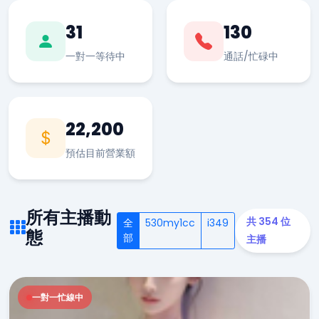
31
130
一對一等待中
通話/忙碌中
22,200
預估目前營業額
所有主播動
共 354 位
全
530my1cc
i349
態
部
主播
一對一忙線中