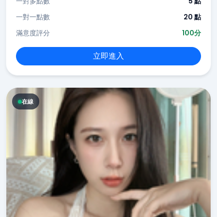
一對多點數
5 點
一對一點數
20 點
滿意度評分
100分
立即進入
在線