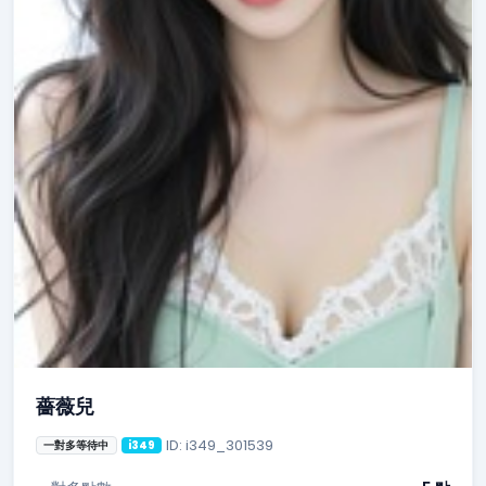
薔薇兒
ID: i349_301539
一對多等待中
i349