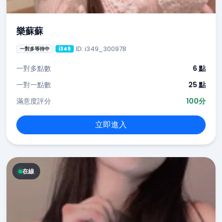
樂蘇蘇
ID: i349_300978
一對多等待中
i349
一對多點數
6 點
一對一點數
25 點
滿意度評分
100分
立即進入
在線