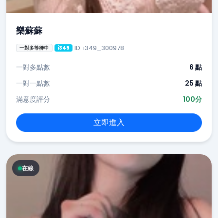
樂蘇蘇
ID: i349_300978
一對多等待中
i349
一對多點數
6 點
一對一點數
25 點
滿意度評分
100分
立即進入
在線