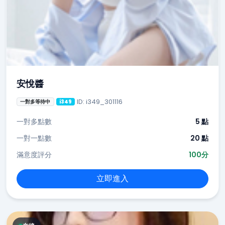
安悅醬
ID: i349_301116
一對多等待中
i349
一對多點數
5 點
一對一點數
20 點
滿意度評分
100分
立即進入