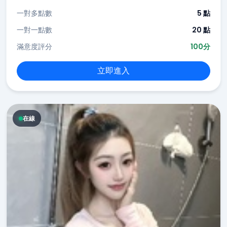
一對多點數
5 點
一對一點數
20 點
滿意度評分
100分
立即進入
在線