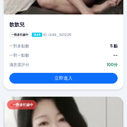
歆歆兒
ID: i349_301225
一對多忙線中
i349
一對多點數
5 點
一對一點數
--
滿意度評分
100分
立即進入
一對多忙線中