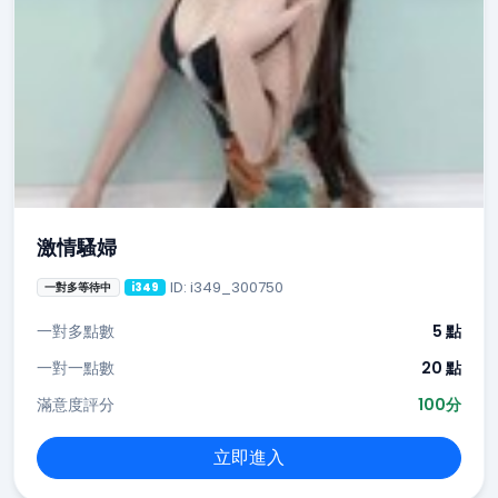
激情騷婦
ID: i349_300750
一對多等待中
i349
一對多點數
5 點
一對一點數
20 點
滿意度評分
100分
立即進入