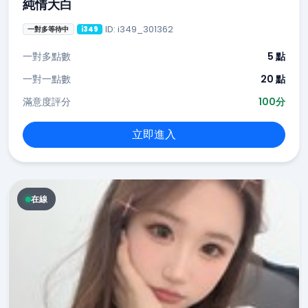
純情大白
ID: i349_301362
一對多等待中
i349
一對多點數
5 點
一對一點數
20 點
滿意度評分
100分
立即進入
在線