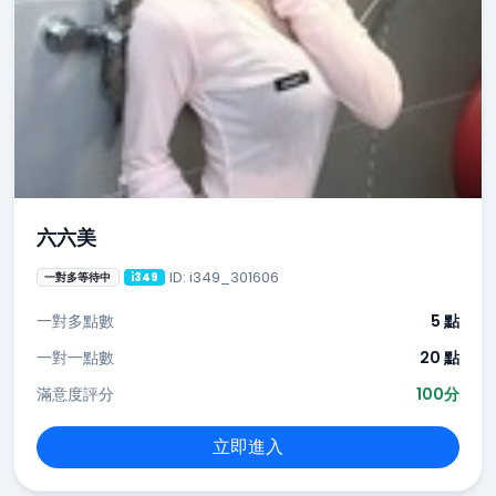
六六美
ID: i349_301606
一對多等待中
i349
一對多點數
5 點
一對一點數
20 點
滿意度評分
100分
立即進入