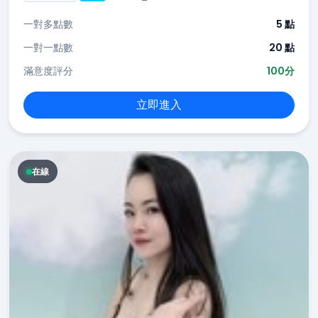
一對多點數
5 點
一對一點數
20 點
滿意度評分
100分
立即進入
在線