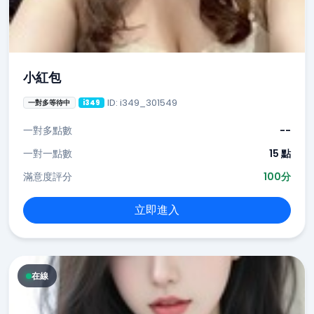
小紅包
ID: i349_301549
一對多等待中
i349
一對多點數
--
一對一點數
15 點
滿意度評分
100分
立即進入
在線