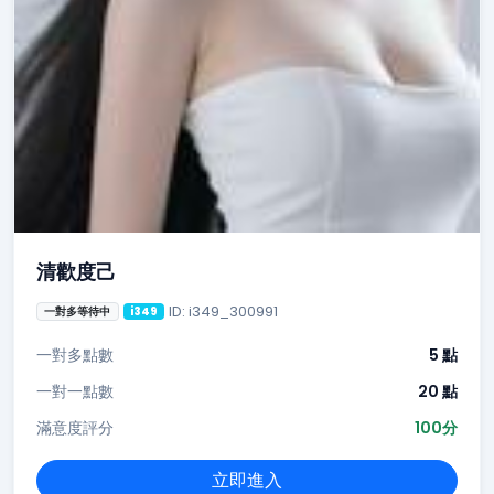
清歡度己
ID: i349_300991
一對多等待中
i349
一對多點數
5 點
一對一點數
20 點
滿意度評分
100分
立即進入