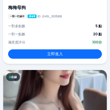
梅梅母狗
ID: i349_301588
一對一忙線中
i349
一對多點數
5 點
一對一點數
20 點
滿意度評分
100分
立即進入
在線