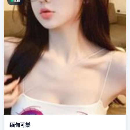
在線
緬甸可樂