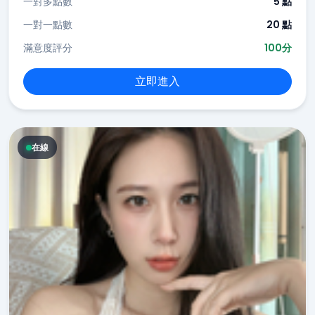
一對多點數
5 點
一對一點數
20 點
滿意度評分
100分
立即進入
在線