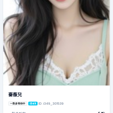
薔薇兒
ID: i349_301539
一對多等待中
i349