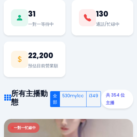
31
130
一對一等待中
通話/忙碌中
22,200
預估目前營業額
所有主播動
共 354 位
全
530my1cc
i349
態
部
主播
一對一忙線中