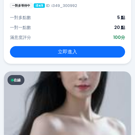
ID: i349_300992
一對多等待中
i349
一對多點數
5 點
一對一點數
20 點
滿意度評分
100分
立即進入
在線