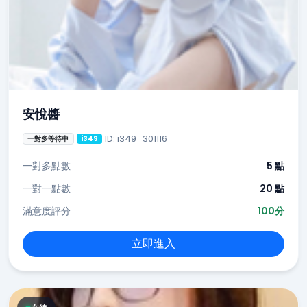
安悅醬
ID: i349_301116
一對多等待中
i349
一對多點數
5 點
一對一點數
20 點
滿意度評分
100分
立即進入