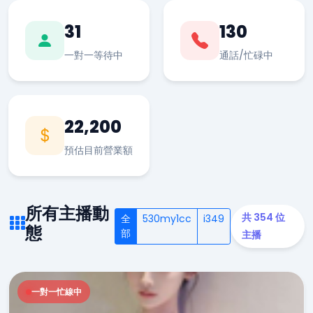
31
130
一對一等待中
通話/忙碌中
22,200
預估目前營業額
所有主播動
共 354 位
全
530my1cc
i349
態
部
主播
一對一忙線中