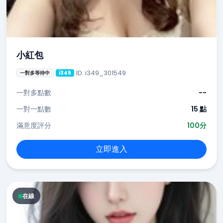
小紅包
ID: i349_301549
一對多等待中
i349
一對多點數
--
一對一點數
15 點
滿意度評分
100分
立即進入
在線