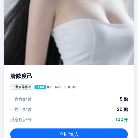
清歡度己
ID: i349_300991
一對多等待中
i349
一對多點數
5 點
一對一點數
20 點
滿意度評分
100分
立即進入