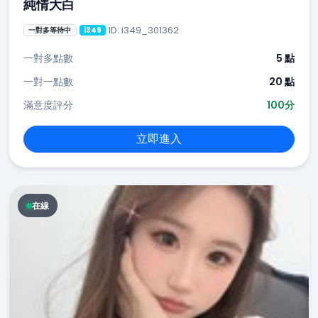
純情大白
ID: i349_301362
一對多等待中
i349
一對多點數
5 點
一對一點數
20 點
滿意度評分
100分
立即進入
在線