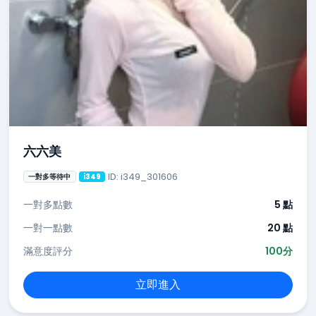
六六美
ID: i349_301606
一對多等待中
i349
一對多點數
5 點
一對一點數
20 點
滿意度評分
100分
立即進入