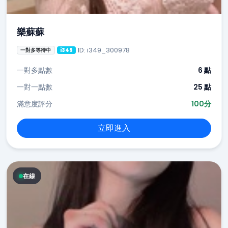
樂蘇蘇
ID: i349_300978
一對多等待中
i349
一對多點數
6 點
一對一點數
25 點
滿意度評分
100分
立即進入
在線