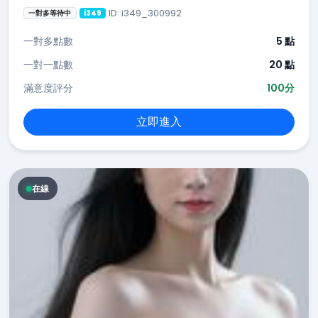
ID: i349_300992
一對多等待中
i349
一對多點數
5 點
一對一點數
20 點
滿意度評分
100分
立即進入
在線