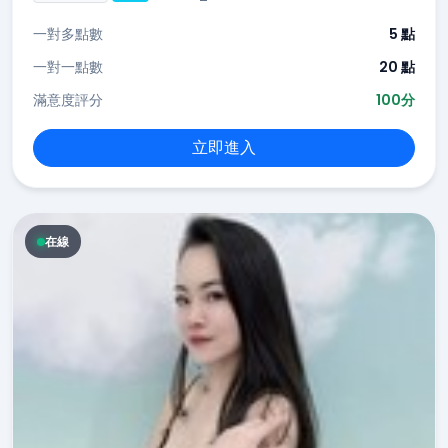
一對多點數
5 點
一對一點數
20 點
滿意度評分
100分
立即進入
在線