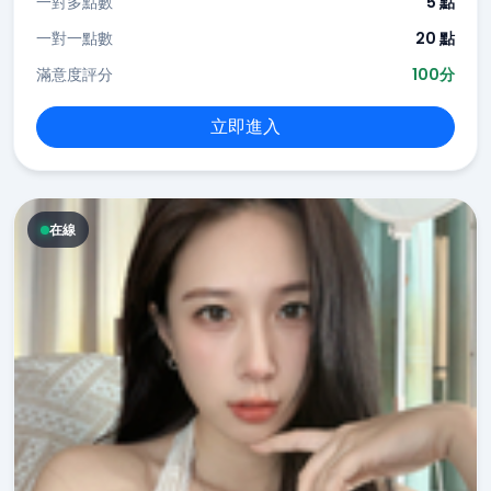
一對多點數
5 點
一對一點數
20 點
滿意度評分
100分
立即進入
在線