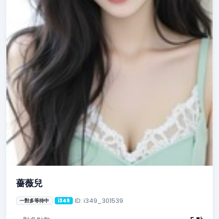
薔薇兒
ID: i349_301539
一對多等待中
i349