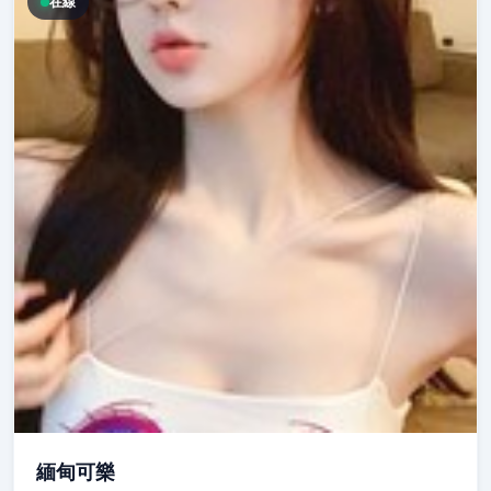
在線
緬甸可樂