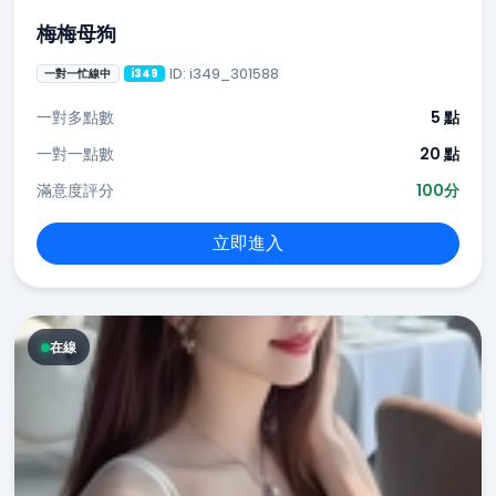
梅梅母狗
ID: i349_301588
一對一忙線中
i349
一對多點數
5 點
一對一點數
20 點
滿意度評分
100分
立即進入
在線