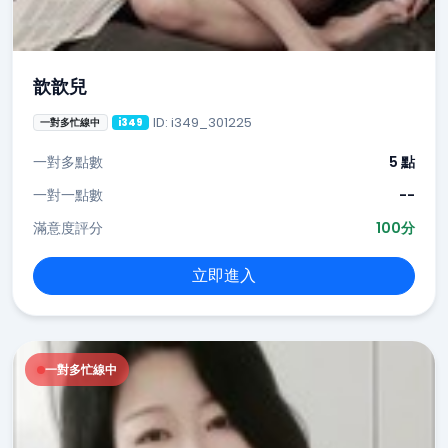
歆歆兒
ID: i349_301225
一對多忙線中
i349
一對多點數
5 點
一對一點數
--
滿意度評分
100分
立即進入
一對多忙線中