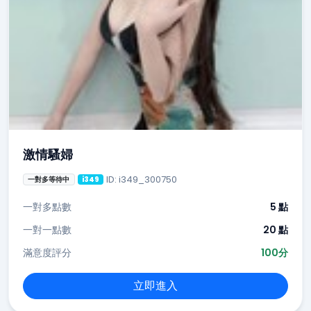
激情騷婦
ID: i349_300750
一對多等待中
i349
一對多點數
5 點
一對一點數
20 點
滿意度評分
100分
立即進入