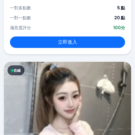
一對多點數
5 點
一對一點數
20 點
滿意度評分
100分
立即進入
在線