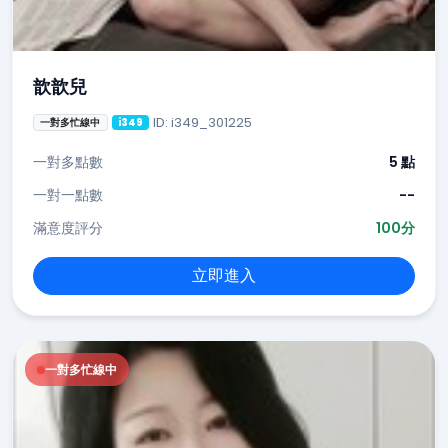
歆歆兒
ID: i349_301225
一對多忙線中
i349
一對多點數
5 點
一對一點數
--
滿意度評分
100分
立即進入
一對多忙線中