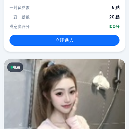
一對多點數
5 點
一對一點數
20 點
滿意度評分
100分
立即進入
在線