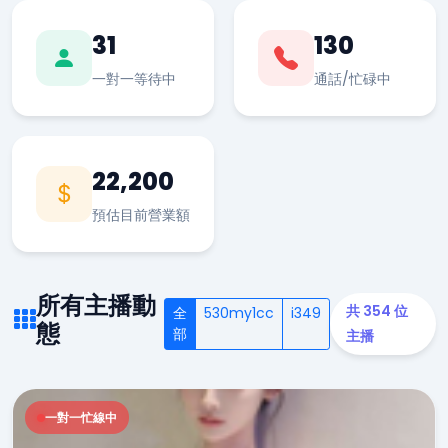
31
130
一對一等待中
通話/忙碌中
22,200
預估目前營業額
所有主播動
共 354 位
全
530my1cc
i349
態
部
主播
一對一忙線中