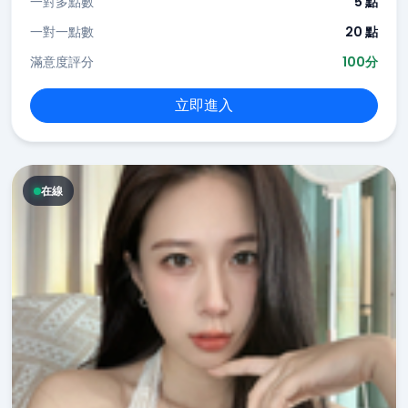
一對多點數
5 點
一對一點數
20 點
滿意度評分
100分
立即進入
在線