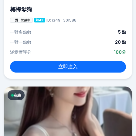
梅梅母狗
ID: i349_301588
一對一忙線中
i349
一對多點數
5 點
一對一點數
20 點
滿意度評分
100分
立即進入
在線