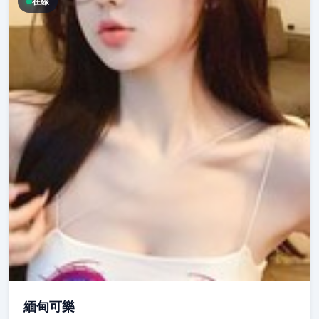
在線
緬甸可樂