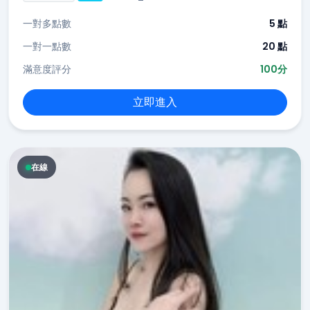
一對多點數
5 點
一對一點數
20 點
滿意度評分
100分
立即進入
在線