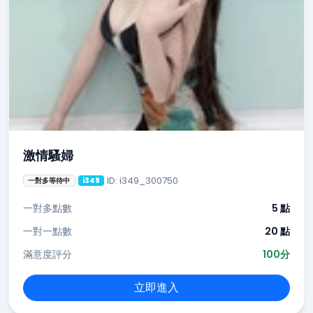
激情騷婦
ID: i349_300750
一對多等待中
i349
一對多點數
5 點
一對一點數
20 點
滿意度評分
100分
立即進入