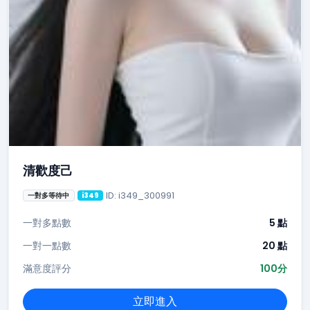
清歡度己
ID: i349_300991
一對多等待中
i349
一對多點數
5 點
一對一點數
20 點
滿意度評分
100分
立即進入