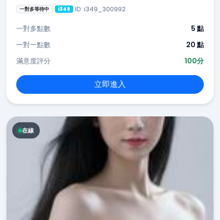
ID: i349_300992
一對多等待中
i349
一對多點數
5 點
一對一點數
20 點
滿意度評分
100分
立即進入
在線