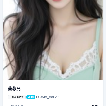
薔薇兒
ID: i349_301539
一對多等待中
i349