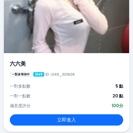
六六美
ID: i349_301606
一對多等待中
i349
一對多點數
5 點
一對一點數
20 點
滿意度評分
100分
立即進入