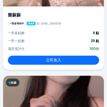
樂蘇蘇
ID: i349_300978
一對多等待中
i349
一對多點數
6 點
一對一點數
25 點
滿意度評分
100分
立即進入
在線