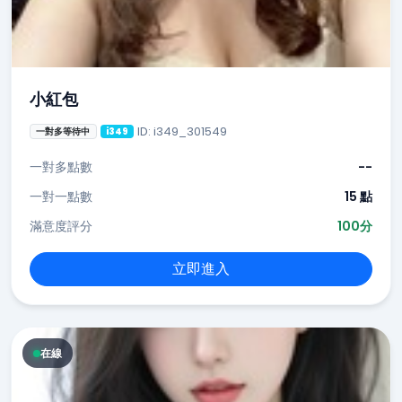
小紅包
ID: i349_301549
一對多等待中
i349
一對多點數
--
一對一點數
15 點
滿意度評分
100分
立即進入
在線