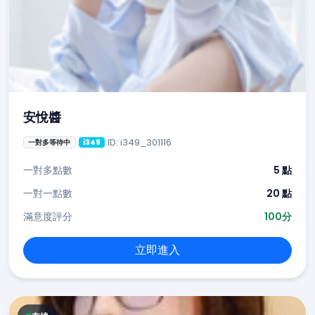
安悅醬
ID: i349_301116
一對多等待中
i349
一對多點數
5 點
一對一點數
20 點
滿意度評分
100分
立即進入