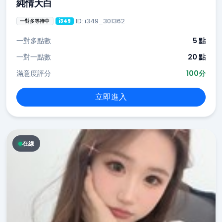
純情大白
ID: i349_301362
一對多等待中
i349
一對多點數
5 點
一對一點數
20 點
滿意度評分
100分
立即進入
在線