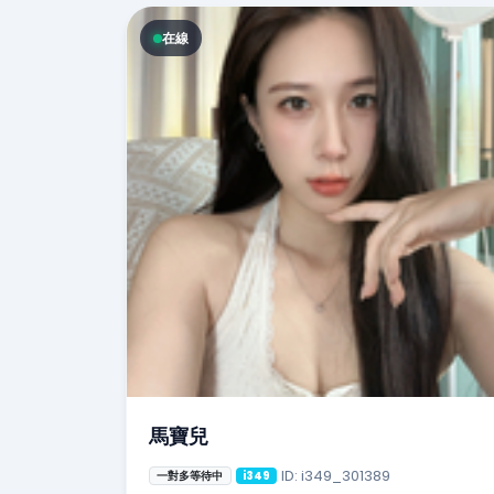
在線
馬寶兒
ID: i349_301389
一對多等待中
i349