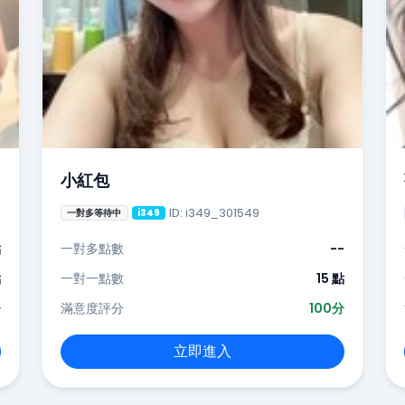
小紅包
ID: i349_301549
一對多等待中
i349
點
一對多點數
--
點
一對一點數
15 點
分
滿意度評分
100分
立即進入