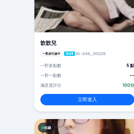
歆歆兒
ID: i349_301225
一對多忙線中
i349
一對多點數
5 
一對一點數
-
滿意度評分
100
立即進入
在線