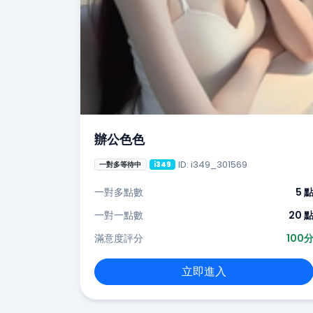
辦公色色
ID: i349_301569
一對多等待中
i349
一對多點數
5 
一對一點數
20 
滿意度評分
100
立即進入