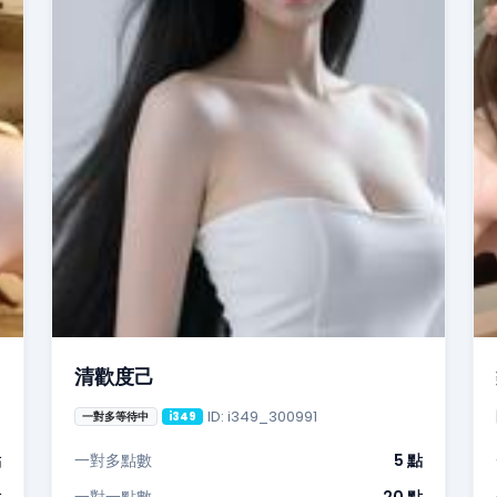
清歡度己
ID: i349_300991
一對多等待中
i349
點
一對多點數
5 點