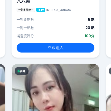
六六美
ID: i349_301606
一對多等待中
i349
點
一對多點數
5 點
點
一對一點數
20 點
分
滿意度評分
100分
立即進入
在線