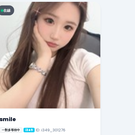
在線
smile
ID: i349_301276
一對多等待中
i349