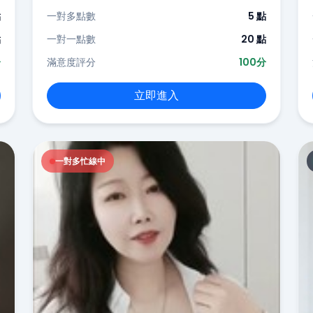
點
一對多點數
5 點
點
一對一點數
20 點
分
滿意度評分
100分
立即進入
一對多忙線中