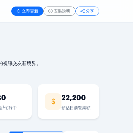
立即更新
安裝說明
分享
的視訊交友新境界。
30
22,200
話/忙碌中
預估目前營業額