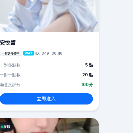
安悅醬
ID: i349_301116
一對多等待中
i349
一對多點數
5 點
一對一點數
20 點
滿意度評分
100分
立即進入
在線