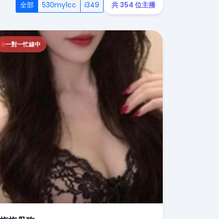
全部
530my1cc
i349
共 354 位主播
一對一忙線中