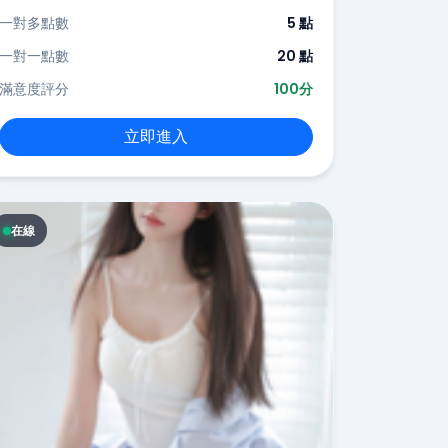
一對多點數
5 點
一對一點數
20 點
滿意度評分
100分
立即進入
在線