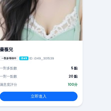
薔薇兒
ID: i349_301539
一對多等待中
i349
一對多點數
5 點
一對一點數
20 點
滿意度評分
100分
立即進入