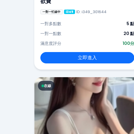
欲寶
ID: i349_301644
一對一忙線中
i349
一對多點數
5 
一對一點數
20 
滿意度評分
100
立即進入
在線