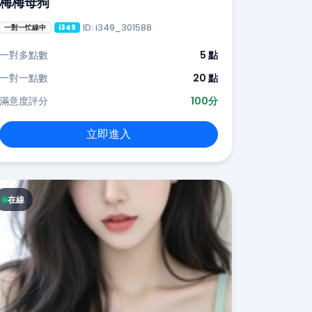
梅梅母狗
ID: i349_301588
一對一忙線中
i349
一對多點數
5 點
一對一點數
20 點
滿意度評分
100分
立即進入
在線