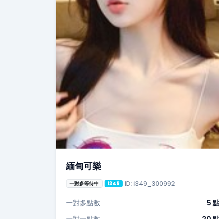
緬甸可樂
ID: i349_300992
一對多等待中
i349
一對多點數
5 