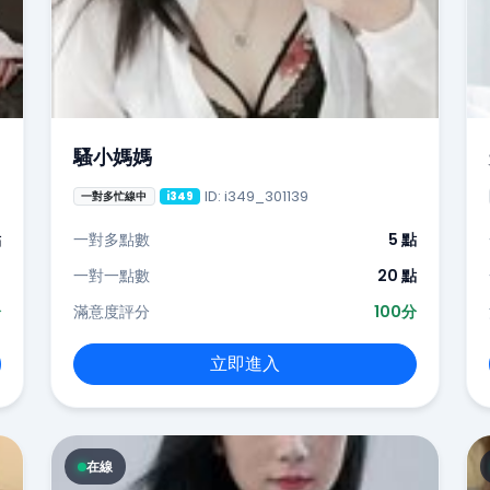
騷小媽媽
ID: i349_301139
一對多忙線中
i349
點
一對多點數
5 點
-
一對一點數
20 點
分
滿意度評分
100分
立即進入
在線