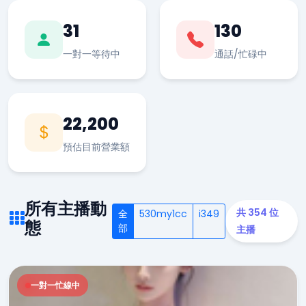
31
130
一對一等待中
通話/忙碌中
22,200
預估目前營業額
所有主播動
共 354 位
全
530my1cc
i349
態
部
主播
一對一忙線中