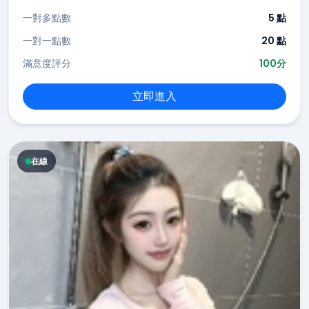
一對多點數
5 點
一對一點數
20 點
滿意度評分
100分
立即進入
在線