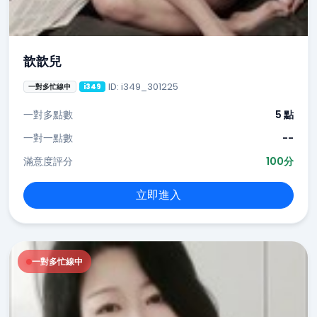
歆歆兒
ID: i349_301225
一對多忙線中
i349
一對多點數
5 點
一對一點數
--
滿意度評分
100分
立即進入
一對多忙線中