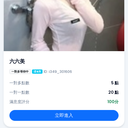
六六美
ID: i349_301606
一對多等待中
i349
一對多點數
5 點
一對一點數
20 點
滿意度評分
100分
立即進入