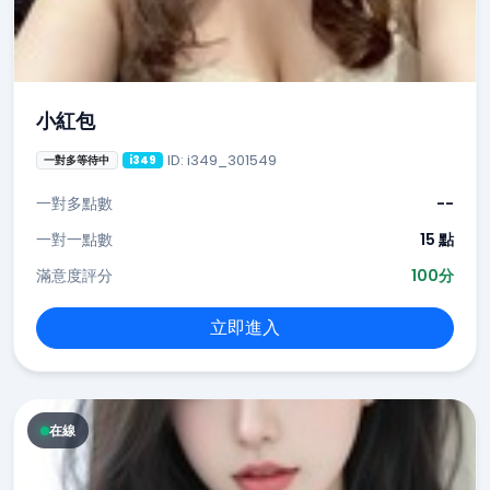
小紅包
ID: i349_301549
一對多等待中
i349
一對多點數
--
一對一點數
15 點
滿意度評分
100分
立即進入
在線