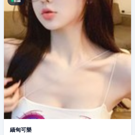
在線
緬甸可樂