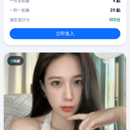
一對多點數
5 點
一對一點數
20 點
滿意度評分
100分
立即進入
在線