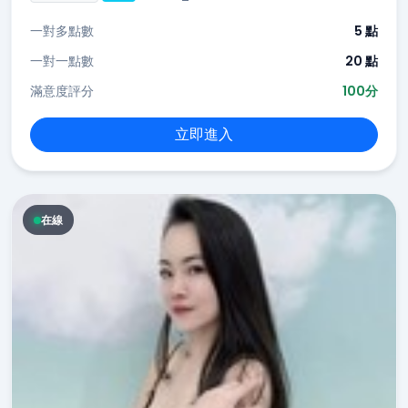
一對多點數
5 點
一對一點數
20 點
滿意度評分
100分
立即進入
在線