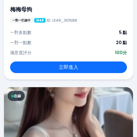
梅梅母狗
ID: i349_301588
一對一忙線中
i349
一對多點數
5 點
一對一點數
20 點
滿意度評分
100分
立即進入
在線