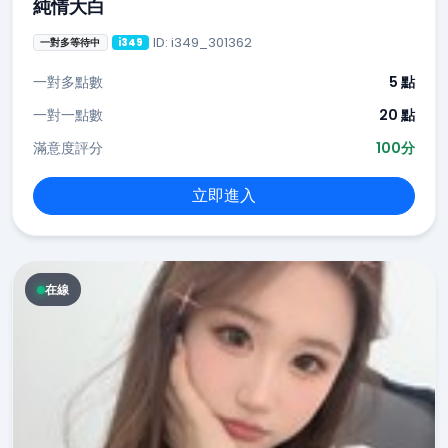
純情大白
ID: i349_301362
一對多等待中
i349
一對多點數
5 點
一對一點數
20 點
滿意度評分
100分
立即進入
在線