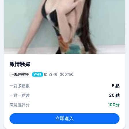
激情騷婦
ID: i349_300750
一對多等待中
i349
一對多點數
5 點
一對一點數
20 點
滿意度評分
100分
立即進入