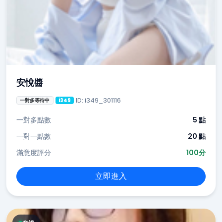
安悅醬
ID: i349_301116
一對多等待中
i349
一對多點數
5 點
一對一點數
20 點
滿意度評分
100分
立即進入