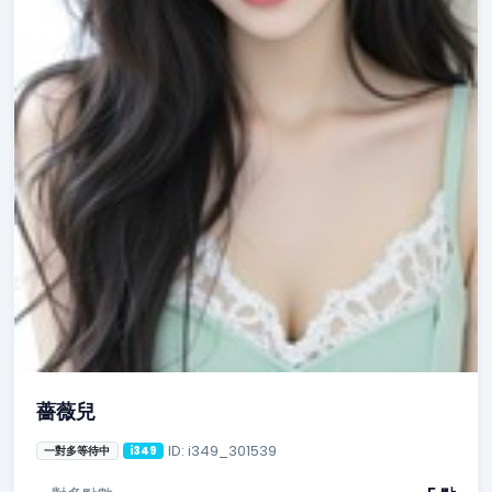
薔薇兒
ID: i349_301539
一對多等待中
i349