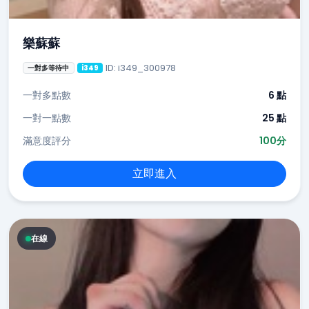
樂蘇蘇
ID: i349_300978
一對多等待中
i349
一對多點數
6 點
一對一點數
25 點
滿意度評分
100分
立即進入
在線