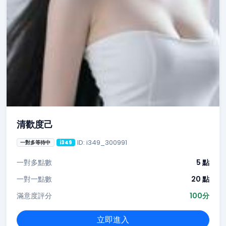
清歡度己
ID: i349_300991
一對多等待中
i349
一對多點數
5 點
一對一點數
20 點
滿意度評分
100分
立即進入