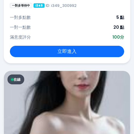
ID: i349_300992
一對多等待中
i349
一對多點數
5 點
一對一點數
20 點
滿意度評分
100分
立即進入
在線