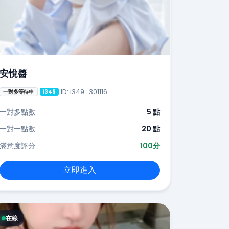
安悅醬
ID: i349_301116
一對多等待中
i349
一對多點數
5 點
一對一點數
20 點
滿意度評分
100分
立即進入
在線