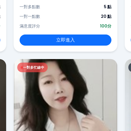
點
一對多點數
5 點
點
一對一點數
20 點
分
滿意度評分
100分
立即進入
一對多忙線中