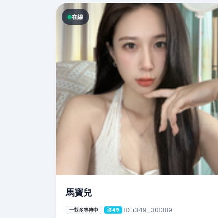
在線
馬寶兒
ID: i349_301389
一對多等待中
i349