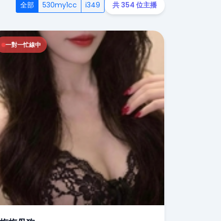
全部
530my1cc
i349
共 354 位主播
一對一忙線中