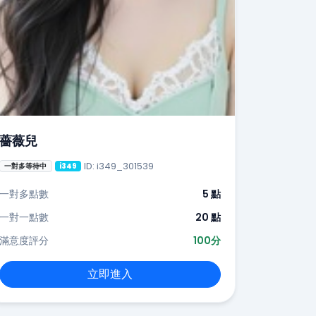
薔薇兒
ID: i349_301539
一對多等待中
i349
一對多點數
5 點
一對一點數
20 點
滿意度評分
100分
立即進入