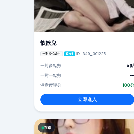
歆歆兒
ID: i349_301225
一對多忙線中
i349
一對多點數
5 
一對一點數
-
滿意度評分
100
立即進入
在線