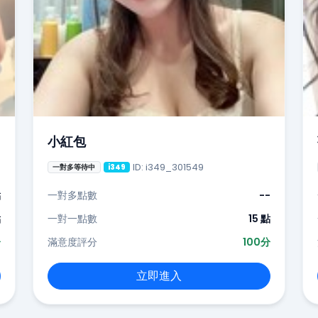
小紅包
ID: i349_301549
一對多等待中
i349
點
一對多點數
--
點
一對一點數
15 點
分
滿意度評分
100分
立即進入