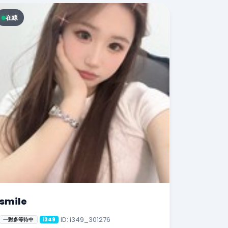
在線
smile
ID: i349_301276
一對多等待中
i349