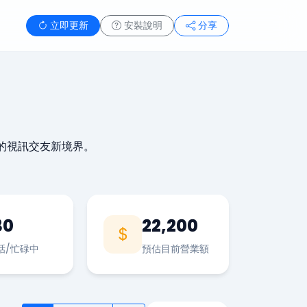
立即更新
安裝說明
分享
的視訊交友新境界。
30
22,200
話/忙碌中
預估目前營業額