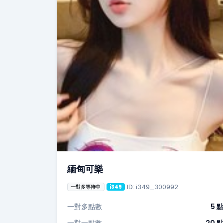
緬甸可樂
ID: i349_300992
一對多等待中
i349
一對多點數
5 