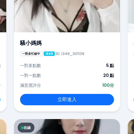
騷小媽媽
ID: i349_301139
一對多忙線中
i349
點
一對多點數
5 點
-
一對一點數
20 點
分
滿意度評分
100分
立即進入
在線