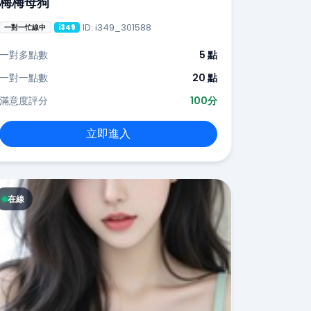
梅梅母狗
ID: i349_301588
一對一忙線中
i349
一對多點數
5 點
一對一點數
20 點
滿意度評分
100分
立即進入
在線