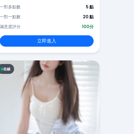
一對多點數
5 點
一對一點數
20 點
滿意度評分
100分
立即進入
在線