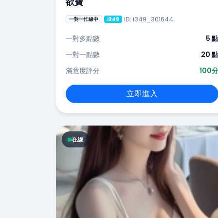
欲寶
ID: i349_301644
一對一忙線中
i349
一對多點數
5 
一對一點數
20 
滿意度評分
100
立即進入
在線