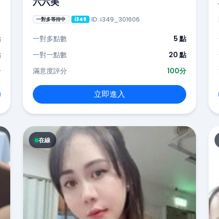
六六美
ID: i349_301606
一對多等待中
i349
點
一對多點數
5 點
點
一對一點數
20 點
分
滿意度評分
100分
立即進入
在線