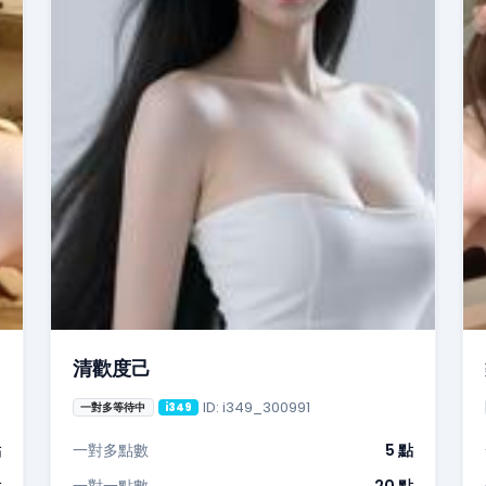
清歡度己
ID: i349_300991
一對多等待中
i349
點
一對多點數
5 點