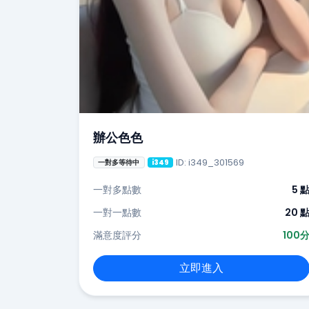
辦公色色
ID: i349_301569
一對多等待中
i349
一對多點數
5 
一對一點數
20 
滿意度評分
100
立即進入