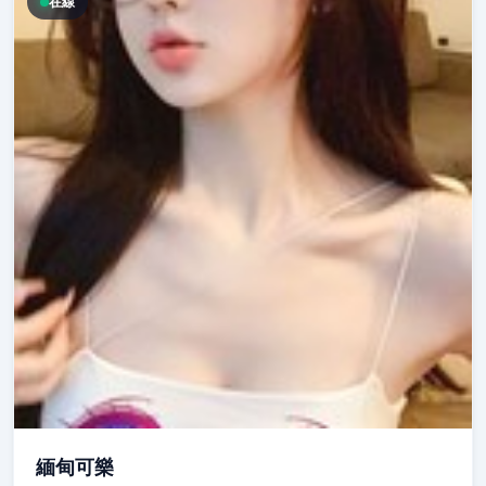
在線
緬甸可樂