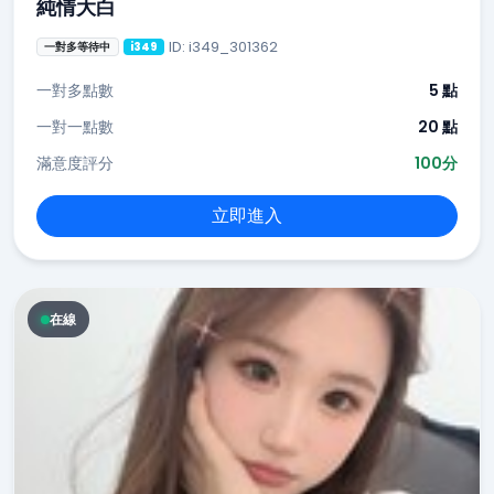
純情大白
ID: i349_301362
一對多等待中
i349
一對多點數
5 點
一對一點數
20 點
滿意度評分
100分
立即進入
在線