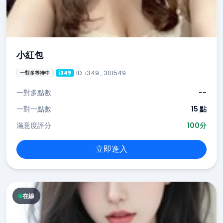
小紅包
ID: i349_301549
一對多等待中
i349
一對多點數
--
一對一點數
15 點
滿意度評分
100分
立即進入
在線