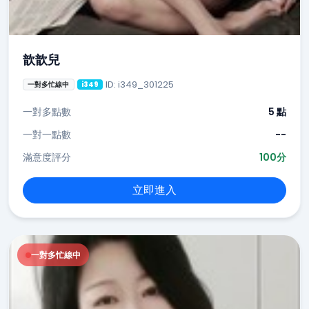
歆歆兒
ID: i349_301225
一對多忙線中
i349
一對多點數
5 點
一對一點數
--
滿意度評分
100分
立即進入
一對多忙線中