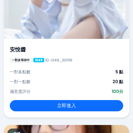
安悅醬
ID: i349_301116
一對多等待中
i349
一對多點數
5 點
一對一點數
20 點
滿意度評分
100分
立即進入