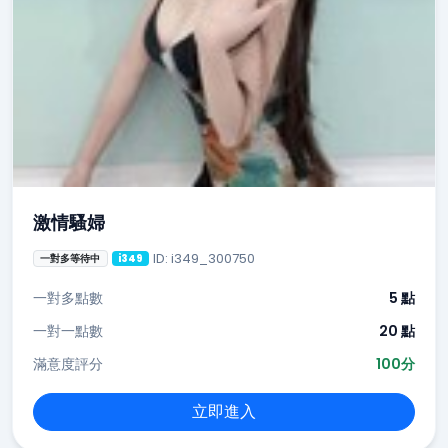
激情騷婦
ID: i349_300750
一對多等待中
i349
一對多點數
5 點
一對一點數
20 點
滿意度評分
100分
立即進入