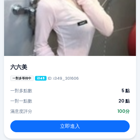
六六美
ID: i349_301606
一對多等待中
i349
一對多點數
5 點
一對一點數
20 點
滿意度評分
100分
立即進入