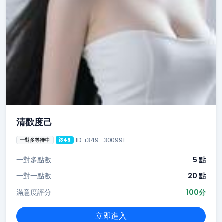
清歡度己
ID: i349_300991
一對多等待中
i349
一對多點數
5 點
一對一點數
20 點
滿意度評分
100分
立即進入