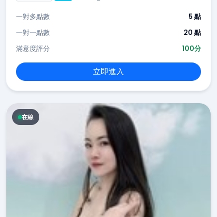
一對多點數
5 點
一對一點數
20 點
滿意度評分
100分
立即進入
在線