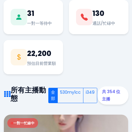
31
130
一對一等待中
通話/忙碌中
22,200
預估目前營業額
所有主播動
共 354 位
全
530my1cc
i349
態
部
主播
一對一忙線中