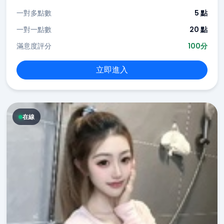
一對多點數
5 點
一對一點數
20 點
滿意度評分
100分
立即進入
在線