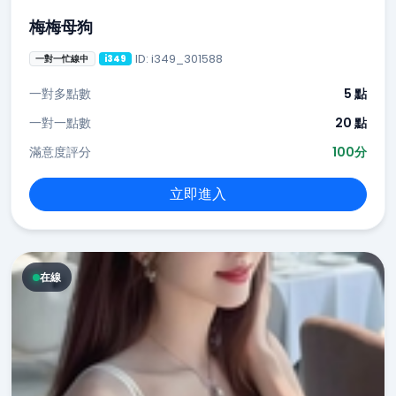
梅梅母狗
ID: i349_301588
一對一忙線中
i349
一對多點數
5 點
一對一點數
20 點
滿意度評分
100分
立即進入
在線