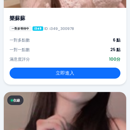
樂蘇蘇
ID: i349_300978
一對多等待中
i349
一對多點數
6 點
一對一點數
25 點
滿意度評分
100分
立即進入
在線