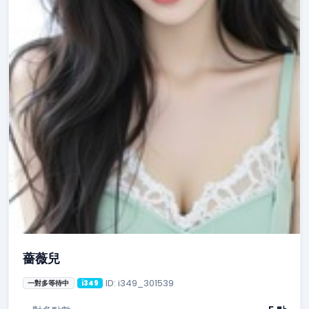
薔薇兒
ID: i349_301539
一對多等待中
i349