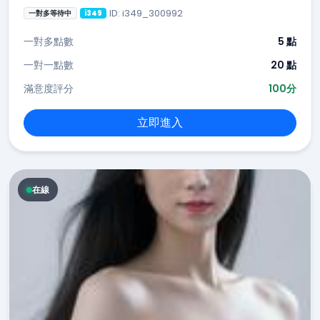
ID: i349_300992
一對多等待中
i349
一對多點數
5 點
一對一點數
20 點
滿意度評分
100分
立即進入
在線