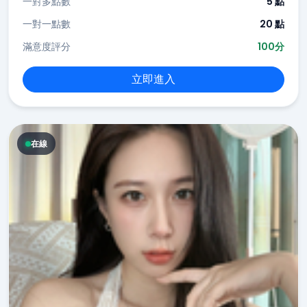
一對多點數
5 點
一對一點數
20 點
滿意度評分
100分
立即進入
在線