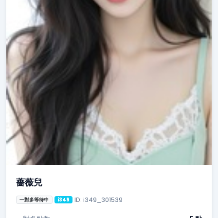
薔薇兒
ID: i349_301539
一對多等待中
i349