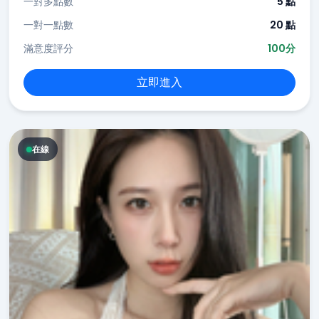
一對多點數
5 點
一對一點數
20 點
滿意度評分
100分
立即進入
在線