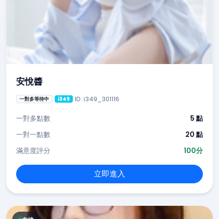
安悅醬
ID: i349_301116
一對多等待中
i349
一對多點數
5 點
一對一點數
20 點
滿意度評分
100分
立即進入