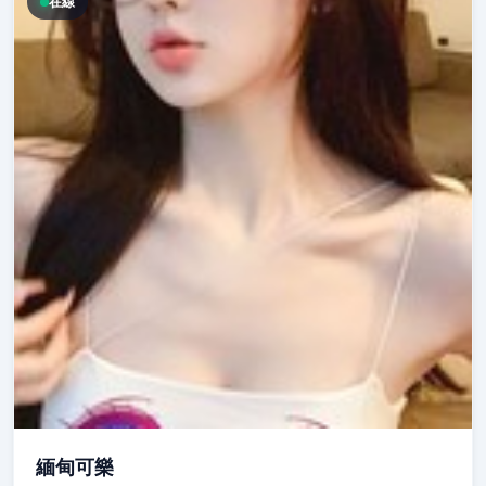
在線
緬甸可樂