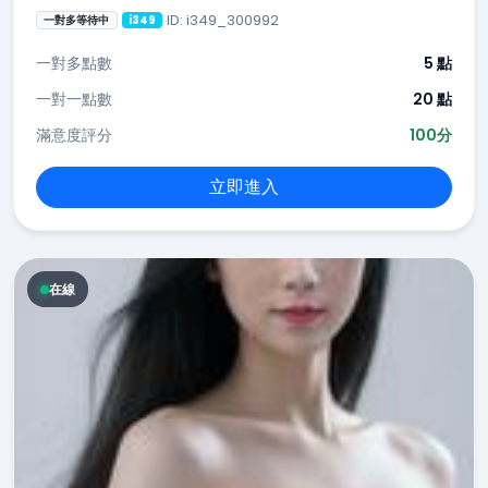
ID: i349_300992
一對多等待中
i349
一對多點數
5 點
一對一點數
20 點
滿意度評分
100分
立即進入
在線