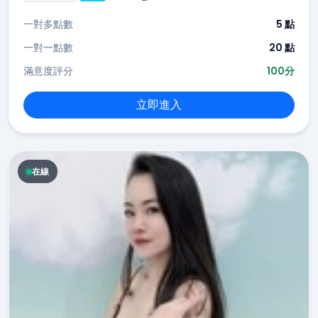
一對多點數
5 點
一對一點數
20 點
滿意度評分
100分
立即進入
在線