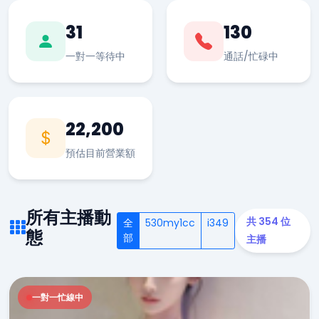
31
130
一對一等待中
通話/忙碌中
22,200
預估目前營業額
所有主播動
共 354 位
全
530my1cc
i349
態
部
主播
一對一忙線中