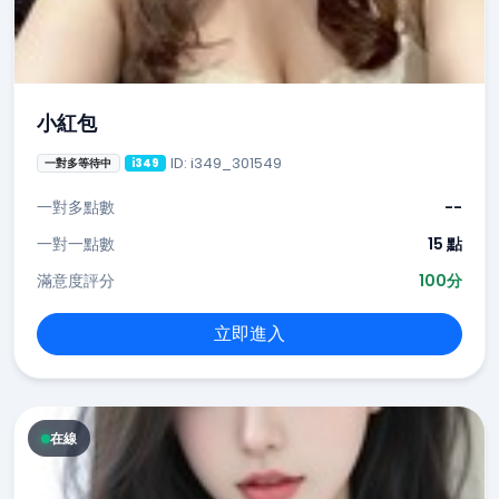
小紅包
ID: i349_301549
一對多等待中
i349
一對多點數
--
一對一點數
15 點
滿意度評分
100分
立即進入
在線