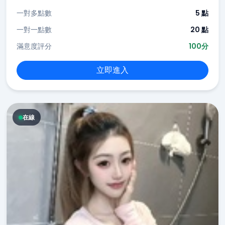
一對多點數
5 點
一對一點數
20 點
滿意度評分
100分
立即進入
在線