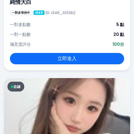
純情大白
ID: i349_301362
一對多等待中
i349
一對多點數
5 點
一對一點數
20 點
滿意度評分
100分
立即進入
在線