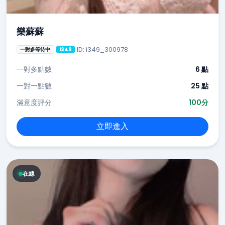
樂蘇蘇
ID: i349_300978
一對多等待中
i349
一對多點數
6 點
一對一點數
25 點
滿意度評分
100分
立即進入
在線