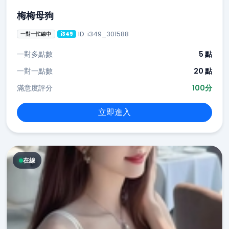
梅梅母狗
ID: i349_301588
一對一忙線中
i349
一對多點數
5 點
一對一點數
20 點
滿意度評分
100分
立即進入
在線