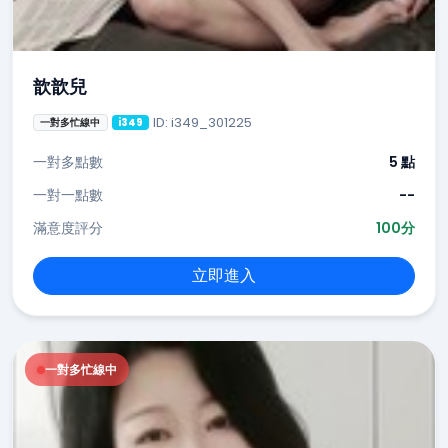
歆歆兒
ID: i349_301225
一對多忙線中
i349
一對多點數
5 點
一對一點數
--
滿意度評分
100分
立即進入
一對多忙線中