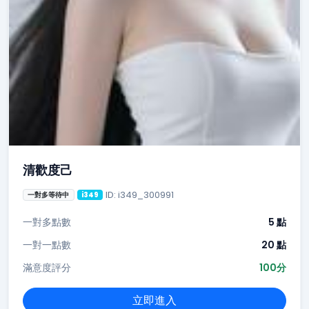
清歡度己
ID: i349_300991
一對多等待中
i349
一對多點數
5 點
一對一點數
20 點
滿意度評分
100分
立即進入