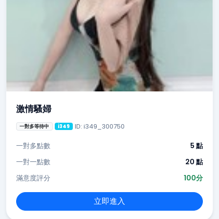
激情騷婦
ID: i349_300750
一對多等待中
i349
一對多點數
5 點
一對一點數
20 點
滿意度評分
100分
立即進入