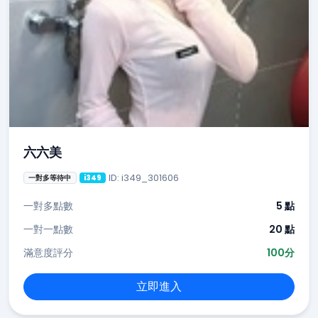
六六美
ID: i349_301606
一對多等待中
i349
一對多點數
5 點
一對一點數
20 點
滿意度評分
100分
立即進入