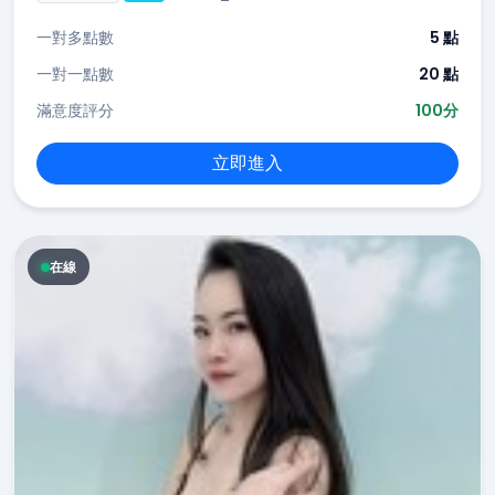
一對多點數
5 點
一對一點數
20 點
滿意度評分
100分
立即進入
在線