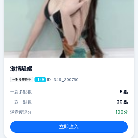
激情騷婦
ID: i349_300750
一對多等待中
i349
一對多點數
5 點
一對一點數
20 點
滿意度評分
100分
立即進入