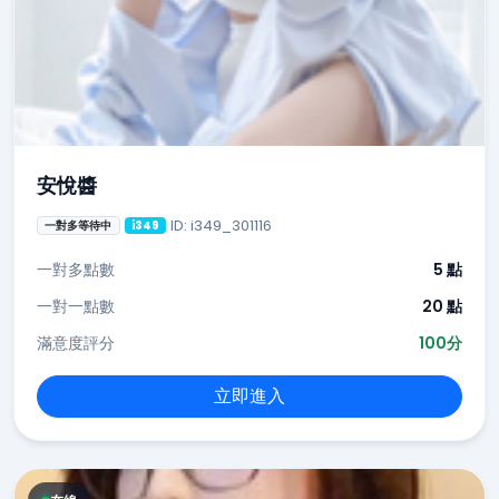
安悅醬
ID: i349_301116
一對多等待中
i349
一對多點數
5 點
一對一點數
20 點
滿意度評分
100分
立即進入