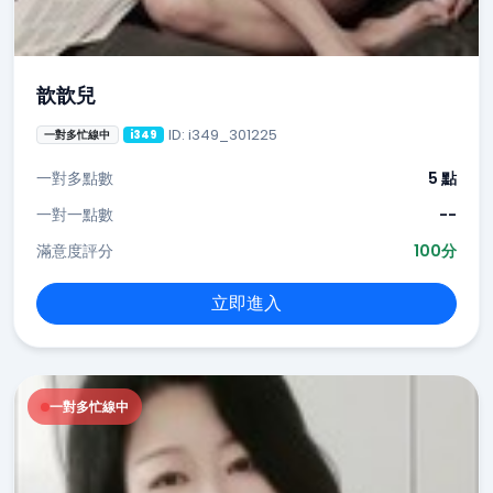
歆歆兒
ID: i349_301225
一對多忙線中
i349
一對多點數
5 點
一對一點數
--
滿意度評分
100分
立即進入
一對多忙線中