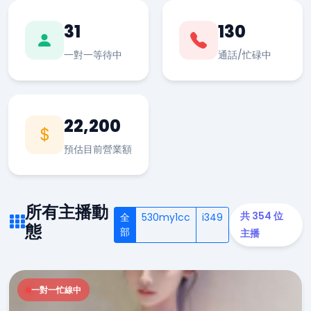
31
130
一對一等待中
通話/忙碌中
22,200
預估目前營業額
所有主播動
共 354 位
全
530my1cc
i349
態
部
主播
一對一忙線中