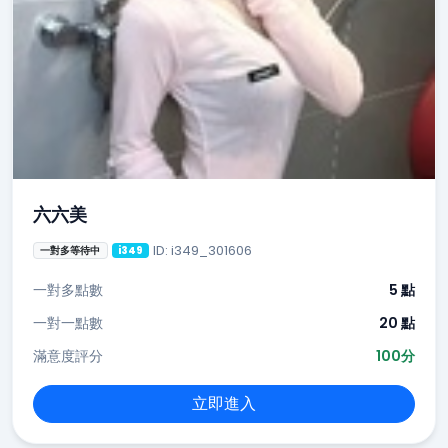
六六美
ID: i349_301606
一對多等待中
i349
一對多點數
5 點
一對一點數
20 點
滿意度評分
100分
立即進入