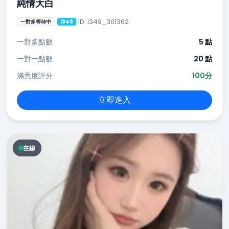
純情大白
ID: i349_301362
一對多等待中
i349
一對多點數
5 點
一對一點數
20 點
滿意度評分
100分
立即進入
在線