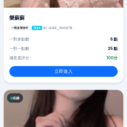
樂蘇蘇
ID: i349_300978
一對多等待中
i349
一對多點數
6 點
一對一點數
25 點
滿意度評分
100分
立即進入
在線