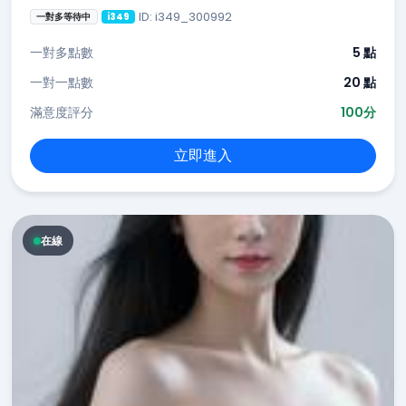
ID: i349_300992
一對多等待中
i349
一對多點數
5 點
一對一點數
20 點
滿意度評分
100分
立即進入
在線