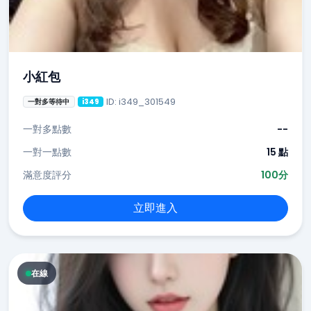
小紅包
ID: i349_301549
一對多等待中
i349
一對多點數
--
一對一點數
15 點
滿意度評分
100分
立即進入
在線