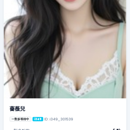
薔薇兒
ID: i349_301539
一對多等待中
i349