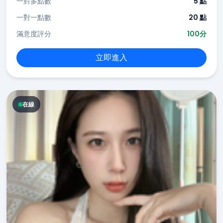
一對多點數
5 點
一對一點數
20 點
滿意度評分
100分
立即進入
在線