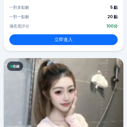
一對多點數
5 點
一對一點數
20 點
滿意度評分
100分
立即進入
在線