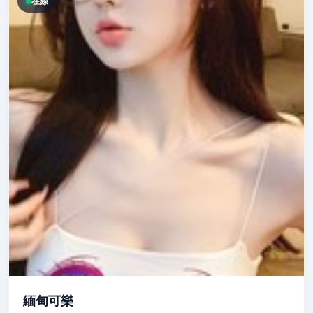
在線
緬甸可樂