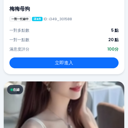
梅梅母狗
ID: i349_301588
一對一忙線中
i349
一對多點數
5 點
一對一點數
20 點
滿意度評分
100分
立即進入
在線