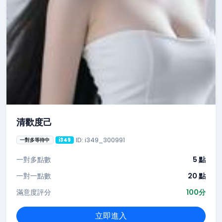
清歡度己
ID: i349_300991
一對多等待中
i349
一對多點數
5 點
一對一點數
20 點
滿意度評分
100分
立即進入