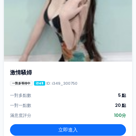
激情騷婦
ID: i349_300750
一對多等待中
i349
一對多點數
5 點
一對一點數
20 點
滿意度評分
100分
立即進入