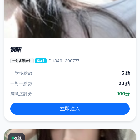
婉晴
ID: i349_300777
一對多等待中
i349
一對多點數
5 點
一對一點數
20 點
滿意度評分
100分
立即進入
在線