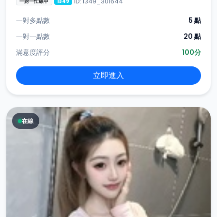
ID: i349_301644
一對一忙線中
i349
一對多點數
5 點
一對一點數
20 點
滿意度評分
100分
立即進入
在線