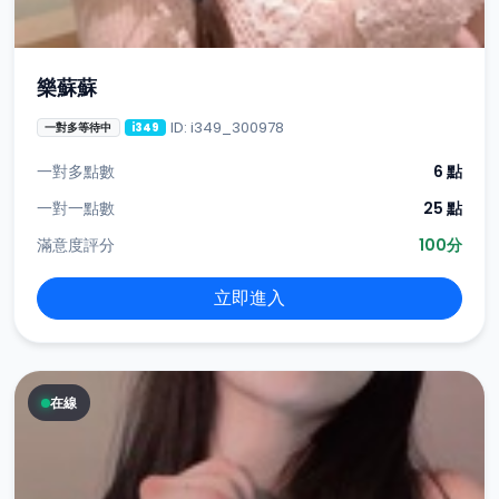
樂蘇蘇
ID: i349_300978
一對多等待中
i349
一對多點數
6 點
一對一點數
25 點
滿意度評分
100分
立即進入
在線