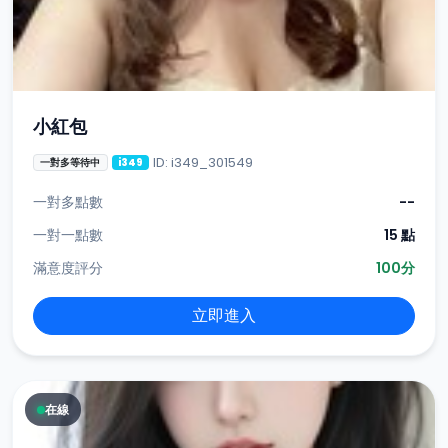
小紅包
ID: i349_301549
一對多等待中
i349
一對多點數
--
一對一點數
15 點
滿意度評分
100分
立即進入
在線