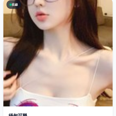
在線
緬甸可樂