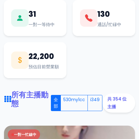
31
130
一對一等待中
通話/忙碌中
22,200
預估目前營業額
所有主播動
共 354 位
全
530my1cc
i349
態
部
主播
一對一忙線中