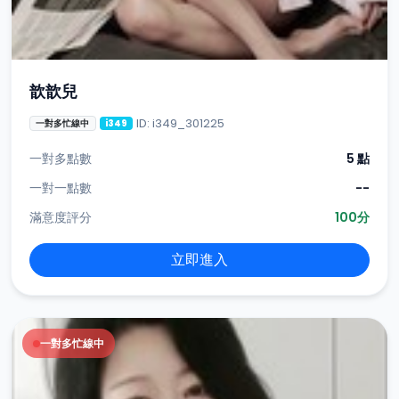
歆歆兒
ID: i349_301225
一對多忙線中
i349
一對多點數
5 點
一對一點數
--
滿意度評分
100分
立即進入
一對多忙線中