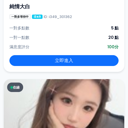
純情大白
ID: i349_301362
一對多等待中
i349
一對多點數
5 點
一對一點數
20 點
滿意度評分
100分
立即進入
在線