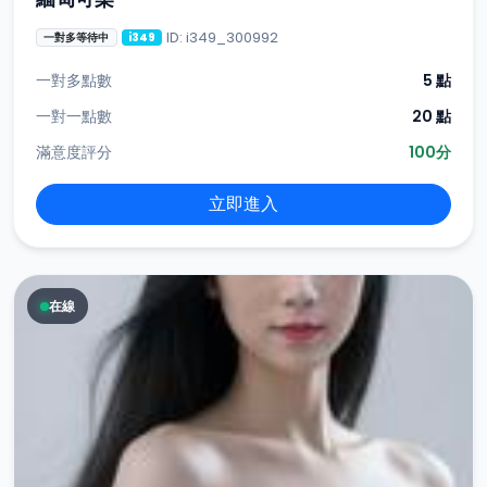
ID: i349_300992
一對多等待中
i349
一對多點數
5 點
一對一點數
20 點
滿意度評分
100分
立即進入
在線