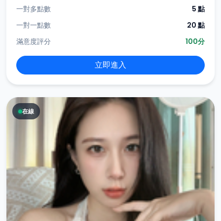
一對多點數
5 點
一對一點數
20 點
滿意度評分
100分
立即進入
在線