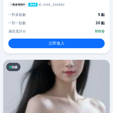
ID: i349_300992
一對多等待中
i349
一對多點數
5 點
一對一點數
20 點
滿意度評分
100分
立即進入
在線