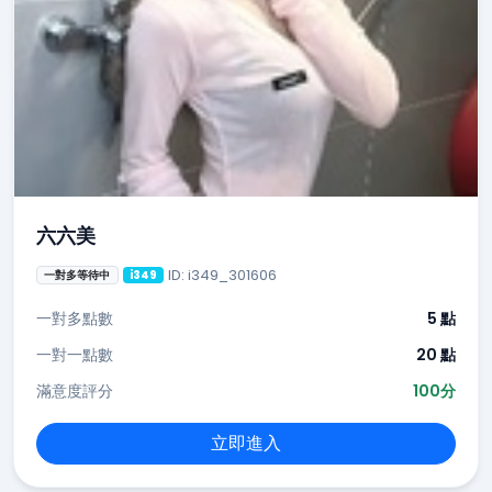
六六美
ID: i349_301606
一對多等待中
i349
一對多點數
5 點
一對一點數
20 點
滿意度評分
100分
立即進入