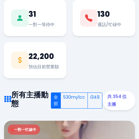
31
130
一對一等待中
通話/忙碌中
22,200
預估目前營業額
所有主播動
共 354 位
全
530my1cc
i349
態
部
主播
一對一忙線中