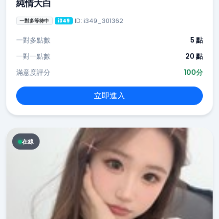
純情大白
ID: i349_301362
一對多等待中
i349
一對多點數
5 點
一對一點數
20 點
滿意度評分
100分
立即進入
在線