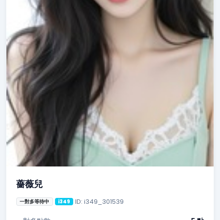
薔薇兒
ID: i349_301539
一對多等待中
i349