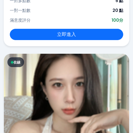
一對多點數
5 點
一對一點數
20 點
滿意度評分
100分
立即進入
在線