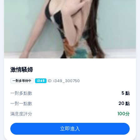
激情騷婦
ID: i349_300750
一對多等待中
i349
一對多點數
5 點
一對一點數
20 點
滿意度評分
100分
立即進入