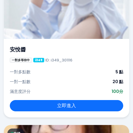
安悅醬
ID: i349_301116
一對多等待中
i349
一對多點數
5 點
一對一點數
20 點
滿意度評分
100分
立即進入