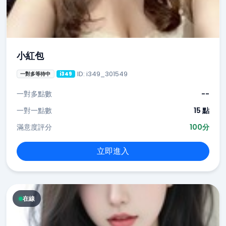
小紅包
ID: i349_301549
一對多等待中
i349
一對多點數
--
一對一點數
15 點
滿意度評分
100分
立即進入
在線