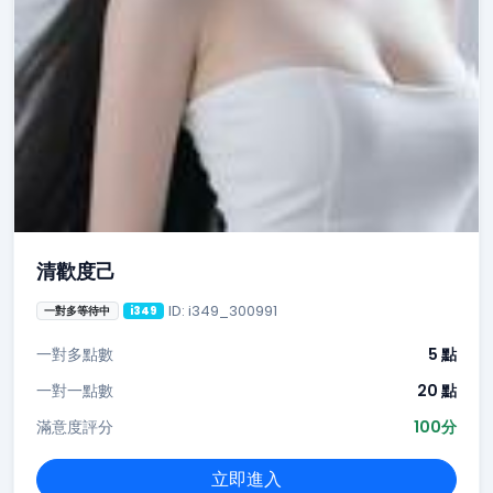
清歡度己
ID: i349_300991
一對多等待中
i349
一對多點數
5 點
一對一點數
20 點
滿意度評分
100分
立即進入