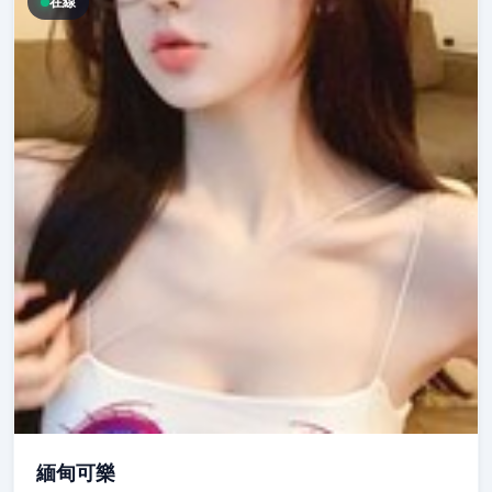
在線
緬甸可樂