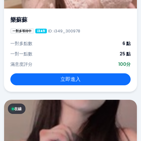
樂蘇蘇
ID: i349_300978
一對多等待中
i349
一對多點數
6 點
一對一點數
25 點
滿意度評分
100分
立即進入
在線