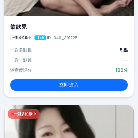
歆歆兒
ID: i349_301225
一對多忙線中
i349
一對多點數
5 點
一對一點數
--
滿意度評分
100分
立即進入
一對多忙線中