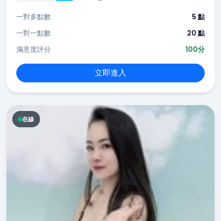
一對多點數
5 點
一對一點數
20 點
滿意度評分
100分
立即進入
在線