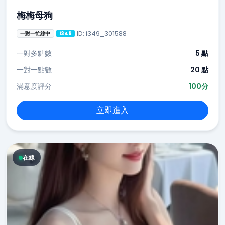
梅梅母狗
ID: i349_301588
一對一忙線中
i349
一對多點數
5 點
一對一點數
20 點
滿意度評分
100分
立即進入
在線