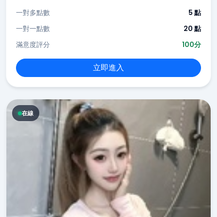
一對多點數
5 點
一對一點數
20 點
滿意度評分
100分
立即進入
在線